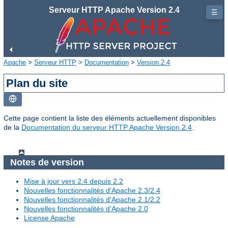
Serveur HTTP Apache Version 2.4
☰
Apache
>
Serveur HTTP
>
Documentation
>
Version 2.4
Plan du site
Cette page contient la liste des éléments actuellement disponibles
de la
Documentation du serveur HTTP Apache Version 2.4
.
Notes de version
Mise à jour vers 2.4 depuis 2.2
Nouvelles fonctionnalités d'Apache 2.3/2.4
Nouvelles fonctionnalités d'Apache 2.1/2.2
Nouvelles fonctionnalités d'Apache 2.0
License Apache