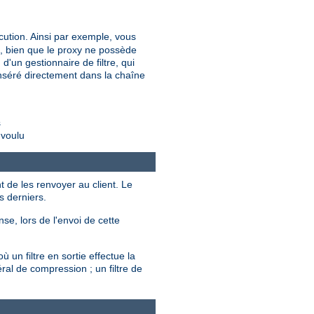
cution. Ainsi par exemple, vous
é, bien que le proxy ne possède
d'un gestionnaire de filtre, qui
t inséré directement dans la chaîne
s
 voulu
t de les renvoyer au client. Le
s derniers.
se, lors de l'envoi de cette
 un filtre en sortie effectue la
ral de compression ; un filtre de