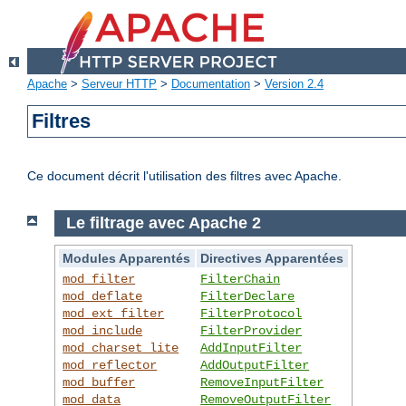
Apache
>
Serveur HTTP
>
Documentation
>
Version 2.4
Filtres
Ce document décrit l'utilisation des filtres avec Apache.
Le filtrage avec Apache 2
Modules Apparentés
Directives Apparentées
mod_filter
FilterChain
mod_deflate
FilterDeclare
mod_ext_filter
FilterProtocol
mod_include
FilterProvider
mod_charset_lite
AddInputFilter
mod_reflector
AddOutputFilter
mod_buffer
RemoveInputFilter
mod_data
RemoveOutputFilter