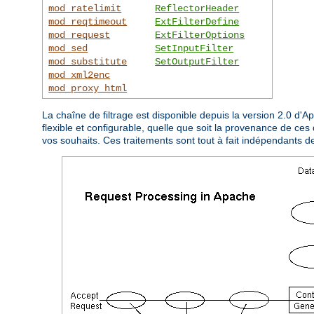
mod_ratelimit
ReflectorHeader
mod_reqtimeout
ExtFilterDefine
mod_request
ExtFilterOptions
mod_sed
SetInputFilter
mod_substitute
SetOutputFilter
mod_xml2enc
mod_proxy_html
La chaîne de filtrage est disponible depuis la version 2.0 d'
flexible et configurable, quelle que soit la provenance de ces 
vos souhaits. Ces traitements sont tout à fait indépendants d