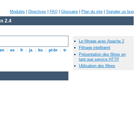
Modules
|
Directives
|
FAQ
|
Glossaire
|
Plan du site
|
Signaler un bug
n 2.4
Le filtrage avec Apache 2
Filtrage intelligent
en
|
es
|
fr
|
ja
|
ko
|
pt-br
|
tr
Présentation des filtres en
tant que service HTTP
Utilisation des filtres