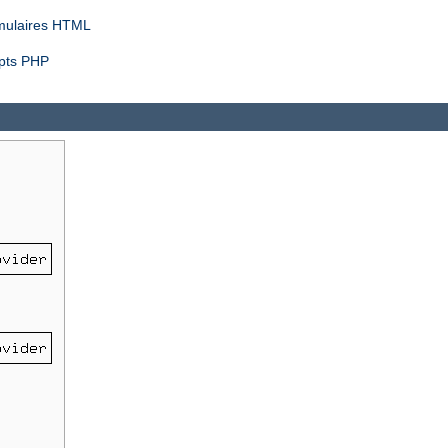
rmulaires HTML
ipts PHP