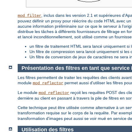
, inclus dans les version 2.1 et supérieures d'A
mod_filter
pouvez définir un proxy pour réécrire du code HTML avec un f
aucune information préliminaire sur ce que le serveur à l'origin
distribue les tâches à différents fournisseurs de filtrage en fon
et lancé inconditionnellement, soit utilisé comme un fourniss
un filtre de traitement HTML sera lancé uniquement si l
Un filtre de compression sera lancé uniquement si le
Un filtre de conversion de jeux de caractères ne sera i
Présentation des filtres en tant que servic
Les filtres permettent de traiter les requêtes des clients avan
module
permet aussi d'utiliser les filtres po
mod_reflector
Le module
reçoit les requêtes POST des clie
mod_reflector
dernière au client en passant à travers la pile de filtres en sor
Cette technique peut être utilisée comme alternative à un servic
transformation requise sur le corps de la requête. Par exempl
transformation d'images peut aussi se voir mué en service d
Utilisation des filtres