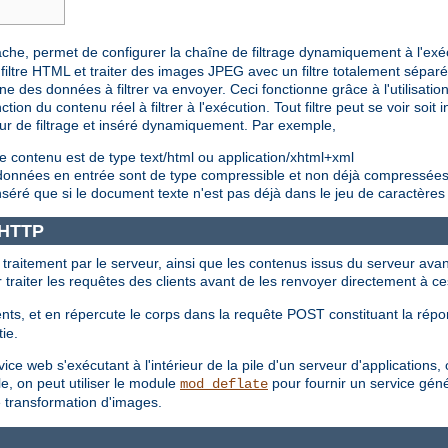
pache, permet de configurer la chaîne de filtrage dynamiquement à l'exé
iltre HTML et traiter des images JPEG avec un filtre totalement sépar
e des données à filtrer va envoyer. Ceci fonctionne grâce à l'utilisation 
ction du contenu réel à filtrer à l'exécution. Tout filtre peut se voir soi
eur de filtrage et inséré dynamiquement. Par exemple,
e contenu est de type text/html ou application/xhtml+xml
s données en entrée sont de type compressible et non déjà compressée
nséré que si le document texte n'est pas déjà dans le jeu de caractères
e HTTP
t traitement par le serveur, ainsi que les contenus issus du serveur avan
ur traiter les requêtes des clients avant de les renvoyer directement à ce
nts, et en répercute le corps dans la requête POST constituant la répon
tie.
e web s'exécutant à l'intérieur de la pile d'un serveur d'applications, où
e, on peut utiliser le module
pour fournir un service géné
mod_deflate
e transformation d'images.