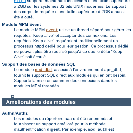
supporte maintenant les fichiers d'une taille supérieure
httpd
à 2GB sur les systèmes 32 bits UNIX modernes. Le support
des corps de requête d'une taille supérieure à 2GB a aussi
été ajouté.
Module MPM Event
Le module MPM
utilise un thread séparé pour gérer les
event
requêtes "Keep alive" et accepter des connexions. Les
requêtes "Keep alive" requéraient traditionnellement un
processus httpd dédié pour leur gestion. Ce processus dédié
ne pouvait plus être réutilisé jusqu'à ce que le délai "Keep
Alive" soit écoulé.
Support des bases de données SQL
Le module
, associé à l'environnement
,
mod_dbd
apr_dbd
fournit le support SQL direct aux modules qui en ont besoin.
Supporte la mise en commun des connexions dans les
modules MPM threadés.
Améliorations des modules
Authn/Authz
Les modules du répertoire aaa ont été renommés et
fournissent un support amélioré pour la méthode
d'authentification
digest
. Par exemple,
est
mod_auth