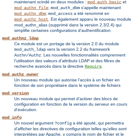
maintenant scindé en deux modules :
et
mod_auth_basic
;
s'appelle maintenant
mod_authn_file
mod_auth_dbm
;
a été renommé en
mod_authn_dbm
mod_access
. Est également apparu le nouveau module
mod_authz_host
mod_authn_alias (supprimé dans la version 2.3/2.4) qui
simplifie certaines configurations d'authentification.
mod_authnz_ldap
Ce module est un portage de la version 2.0 du module
vers la version 2.2 du framework
mod_auth_ldap
. Les nouvelles fonctionnalités comprennent
Authn/Authz
l'utilisation des valeurs d'attributs LDAP et des filtres de
recherche avancés dans la directive
.
Require
mod_authz_owner
Un nouveau module qui autorise l'accès à un fichier en
fonction de son propriétaire dans le système de fichiers
mod_version
Un nouveau module qui permet d'activer des blocs de
configuration en fonction de la version du serveur en cours
d'exécution.
mod_info
Un nouvel argument
a été ajouté, qui permettra
?config
d'afficher les directives de configuration telles qu'elles sont
interprétées par Apache, y compris le nom de fichier et le