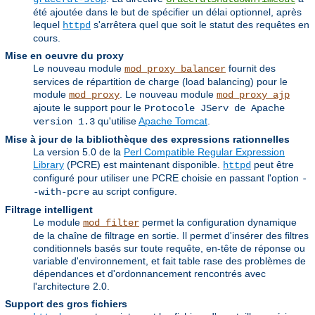
été ajoutée dans le but de spécifier un délai optionnel, après
lequel
s'arrêtera quel que soit le statut des requêtes en
httpd
cours.
Mise en oeuvre du proxy
Le nouveau module
fournit des
mod_proxy_balancer
services de répartition de charge (load balancing) pour le
module
. Le nouveau module
mod_proxy
mod_proxy_ajp
ajoute le support pour le
Protocole JServ de Apache
qu'utilise
Apache Tomcat
.
version 1.3
Mise à jour de la bibliothèque des expressions rationnelles
La version 5.0 de la
Perl Compatible Regular Expression
Library
(PCRE) est maintenant disponible.
peut être
httpd
configuré pour utiliser une PCRE choisie en passant l'option
-
au script configure.
-with-pcre
Filtrage intelligent
Le module
permet la configuration dynamique
mod_filter
de la chaîne de filtrage en sortie. Il permet d'insérer des filtres
conditionnels basés sur toute requête, en-tête de réponse ou
variable d'environnement, et fait table rase des problèmes de
dépendances et d'ordonnancement rencontrés avec
l'architecture 2.0.
Support des gros fichiers