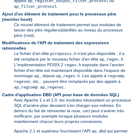
appels
ou
ap_register_output_filter_protocol
.
ap_filter_protocol
Ajout d'un élément de traitement pour le processus père
(monitor hook)
Ce nouvel élément de traitement permet aux modules de
lancer des jobs réguliers/planifiés au niveau du processus
père (root).
Modifications de l'API de traitement des expressions
rationnelles
Le fichier d'en-tête
n'est plus disponible ; il a
pcreposix.h
été remplacé par le nouveau fichier d'en-tête
.
ap_regex.h
L'implémentation POSIX.2
exposée dans l'ancien
regex.h
fichier d'en-tête est maintenant disponible dans l'espace de
nommage
depuis
. Les appels à
,
ap_
ap_regex.h
regcomp
, etc... peuvent être remplacés par des appels à
regexec
,
.
ap_regcomp
ap_regexec
Cadre d'application DBD (API pour base de données SQL)
Avec Apache 1.x et 2.0, les modules nécessitant un processus
SQL d'arrière-plan devaient s'en charger eux-mêmes. En
dehors du fait de réinventer la roue, ceci peut s'avérer très
inefficace, par exemple lorsque plusieurs modules
maintiennent chacun leurs propres connexions.
Apache 2.1 et supérieur fournissent l'API
qui permet
ap_dbd