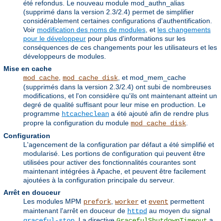
été refondus. Le nouveau module mod_authn_alias
(supprimé dans la version 2.3/2.4) permet de simplifier
considérablement certaines configurations d'authentification.
Voir
modification des noms de modules
, et
les changements
pour le développeur
pour plus d'informations sur les
conséquences de ces changements pour les utilisateurs et les
développeurs de modules.
Mise en cache
,
, et mod_mem_cache
mod_cache
mod_cache_disk
(supprimés dans la version 2.3/2.4) ont subi de nombreuses
modifications, et l'on considère qu'ils ont maintenant atteint un
degré de qualité suffisant pour leur mise en production. Le
programme
a été ajouté afin de rendre plus
htcacheclean
propre la configuration du module
.
mod_cache_disk
Configuration
L'agencement de la configuration par défaut a été simplifié et
modularisé. Les portions de configuration qui peuvent être
utilisées pour activer des fonctionnalités courantes sont
maintenant intégrées à Apache, et peuvent être facilement
ajoutées à la configuration principale du serveur.
Arrêt en douceur
Les modules MPM
,
et
permettent
prefork
worker
event
maintenant l'arrêt en douceur de
au moyen du signal
httpd
. La directive
a
graceful-stop
GracefulShutdownTimeout