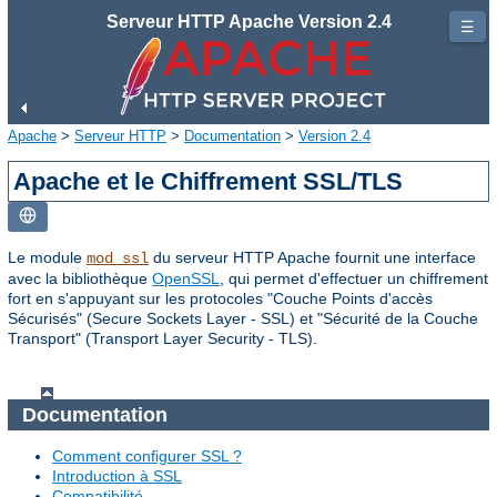
Serveur HTTP Apache Version 2.4
☰
Apache
>
Serveur HTTP
>
Documentation
>
Version 2.4
Apache et le Chiffrement SSL/TLS
Le module
du serveur HTTP Apache fournit une interface
mod_ssl
avec la bibliothèque
OpenSSL
, qui permet d'effectuer un chiffrement
fort en s'appuyant sur les protocoles "Couche Points d'accès
Sécurisés" (Secure Sockets Layer - SSL) et "Sécurité de la Couche
Transport" (Transport Layer Security - TLS).
Documentation
Comment configurer SSL ?
Introduction à SSL
Compatibilité