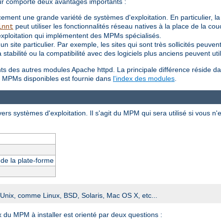
ur comporte deux avantages importants :
ement une grande variété de systèmes d'exploitation. En particulier, l
peut utiliser les fonctionnalités réseau natives à la place de la c
innt
exploitation qui implémentent des MPMs spécialisés.
 site particulier. Par exemple, les sites qui sont très sollicités peuv
t la stabilité ou la compatibilité avec des logiciels plus anciens peuvent
ents des autres modules Apache httpd. La principale différence réside da
des MPMs disponibles est fournie dans
l'index des modules
.
ers systèmes d'exploitation. Il s'agit du MPM qui sera utilisé si vous n'
s de la plate-forme
e Unix, comme Linux, BSD, Solaris, Mac OS X, etc...
x du MPM à installer est orienté par deux questions :