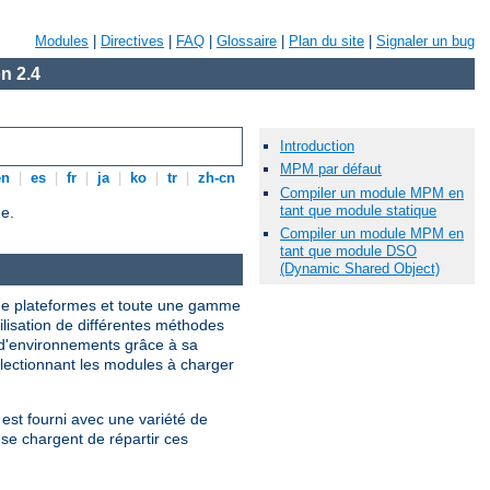
Modules
|
Directives
|
FAQ
|
Glossaire
|
Plan du site
|
Signaler un bug
n 2.4
Introduction
MPM par défaut
en
|
es
|
fr
|
ja
|
ko
|
tr
|
zh-cn
Compiler un module MPM en
tant que module statique
e.
Compiler un module MPM en
tant que module DSO
(Dynamic Shared Object)
 de plateformes et toute une gamme
tilisation de différentes méthodes
 d'environnements grâce à sa
électionnant les modules à charger
est fourni avec une variété de
se chargent de répartir ces