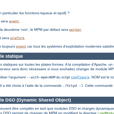
 particulier les fonctions kqueue et epoll) ?
t sera
.
event
 à la deuxième 'non', le MPM par défaut sera
.
worker
ut sera
.
prefork
e toujours
car tous les systèmes d'exploitation modernes satisfo
event
le statique
tatiques sur toutes les plates-formes. A la compilation d'Apache, un 
du serveur sera donc nécessaire si vous souhaitez changer de module M
liser l'argument
du script
.
NOM
est le n
--with-mpm=
NOM
configure
PM a été choisi à l'aide de la commande
. Cette commande fo
./httpd -l
le DSO (Dynamic Shared Object)
M peuvent être compilés en tant que modules DSO et chargés dynamiqu
s DSO permet de changer de MPM en modifiant la directive
LoadModu