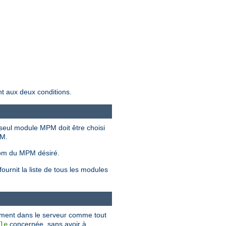
nt aux deux conditions.
seul module MPM doit être choisi
PM.
om du MPM désiré.
urnit la liste de tous les modules
ement dans le serveur comme tout
concernée, sans avoir à
le