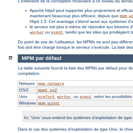
L'extension de la conception modulaire à ce niveau du serve
Apache httpd peut supporter plus proprement et efficac
maintenant beaucoup plus efficace, depuis que
mpm_w
httpd 1.3. Cet avantage s'étend aussi aux systèmes d'
le serveur est plus à même de répondre aux besoins d'un
ou
, tandis que les sites qui privilégien
worker
event
Du point de vue de l'utilisateur, les MPMs ne sont pas différ
fois doit être chargé lorsque le serveur s'exécute. La liste 
MPM par défaut
La table suivante fournit la liste des MPMs par défaut pour div
compilation.
Netware
mpm_netware
OS/2
mpmt_os2
Unix
,
, ou
, selon les possibilité
prefork
worker
event
Windows
mpm_winnt
Ici, 'Unix' sous-entend les systèmes d'exploitation de typ
Dans le cas des systèmes d'exploitation de type Unix, le choi