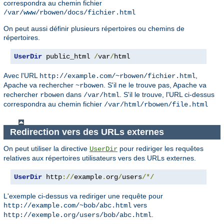
correspondra au chemin fichier
/var/www/rbowen/docs/fichier.html
On peut aussi définir plusieurs répertoires ou chemins de
répertoires.
UserDir
 public_html 
/
var
/
html
Avec l'URL
,
http://example.com/~rbowen/fichier.html
Apache va rechercher
. S'il ne le trouve pas, Apache va
~rbowen
rechercher
dans
. S'il le trouve, l'URL ci-dessus
rbowen
/var/html
correspondra au chemin fichier
/var/html/rbowen/file.html
Redirection vers des URLs externes
On peut utiliser la directive
pour rediriger les requêtes
UserDir
relatives aux répertoires utilisateurs vers des URLs externes.
UserDir
 http
://
example
.
org
/
users
/*/
L'exemple ci-dessus va rediriger une requête pour
vers
http://example.com/~bob/abc.html
.
http://exemple.org/users/bob/abc.html