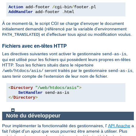
Action
 add-footer 
/
cgi-bin
/
footer
.
AddHandler
 add-footer 
.
html
À ce moment-là, le script CGI se charge d'envoyer le document
initialement demandé (référencé par la variable d'environnement
) et d'effectuer tous ajout ou modification voulus.
PATH_TRANSLATED
Fichiers avec en-têtes HTTP
Les directives suivantes vont activer le gestionnaire
,
send-as-is
qui est utilisé pour les fichiers qui possèdent leurs propres en-têtes
HTTP. Tous les fichiers situés dans le répertoire
seront traités par le gestionnaire
,
/web/htdocs/asis/
send-as-is
sans tenir compte de l'extension de leur nom de fichier.
<
Directory
"/web/htdocs/asis"
>
SetHandler
</
Directory
>
Note du développeur
Pour implémenter la fonctionnalité des gestionnaires, l'
API Apache
a
fait l'objet d'un ajout que vous pourriez être amené à utiliser. Plus