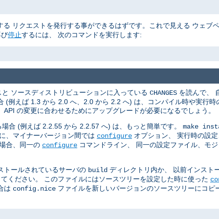
る リクエストを発行する事ができるはずです。これで見える ウェブ
再び
停止
するには、 次のコマンドを実行します:
スと ソースディストリビューションに入っている
を読んで、 
CHANGES
ば 1.3 から 2.0 へ、2.0 から 2.2 へ) は、コンパイル時や
API の変更に合わせるためにアップグレードが必要になるでしょう。
えば 2.2.55 から 2.2.57 へ) は、もっと簡単です。
make inst
らに、マイナーバージョン間では
オプション、 実行時の設定、
configure
の場合、同一の
コマンドライン、 同一の設定ファイル、モ
configure
ストールされているサーバの
ディレクトリ内か、 以前インスト
build
てください。 このファイルにはソースツリーを設定した時に使った
co
合は
ファイルを新しいバージョンのソースツリーにコピー
config.nice