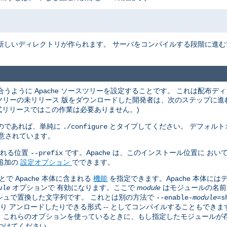
新しいディレクトリが作られます。 サーバをコンパイルする段階に進
うように Apache ソースツリーを設定することです。 これは配布デ
ースツリーの未リリース 版をダウンロードした開発者は、次のステップに
式リリースではこの作業は必要ありません。)
のであれば、単純に
とタイプしてください。 デフォルト
./configure
意されています。
される位置
です。Apache は、このインストール位置に お
--prefix
追加の
設定オプション
でできます。
 Apache 本体に含まれる
機能
を指定できます。Apache 本体に
オプションで 有効になります。ここで
module
はモジュールの名前
ule
シュで置換した文字列です。 これとは別の方法で
--enable-
module
=s
たり アンロードしたりできる形式 -- としてコンパイルすることもできま
す。 これらのオプションを使っているときに、もし指定したモジュール
つけてください。