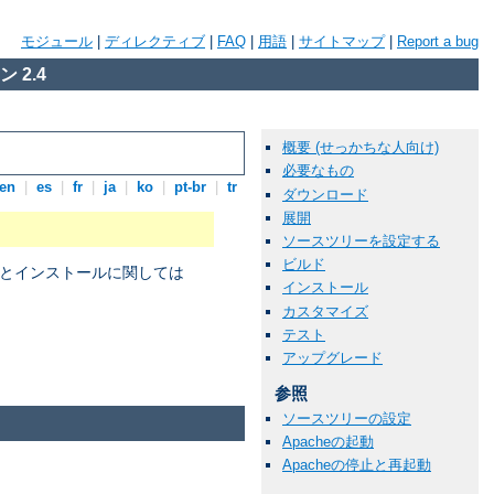
モジュール
|
ディレクティブ
|
FAQ
|
用語
|
サイトマップ
|
Report a bug
 2.4
概要 (せっかちな人向け)
必要なもの
en
|
es
|
fr
|
ja
|
ko
|
pt-br
|
tr
ダウンロード
展開
ソースツリーを設定する
ビルド
パイルとインストールに関しては
インストール
カスタマイズ
テスト
アップグレード
。
参照
ソースツリーの設定
Apacheの起動
Apacheの停止と再起動