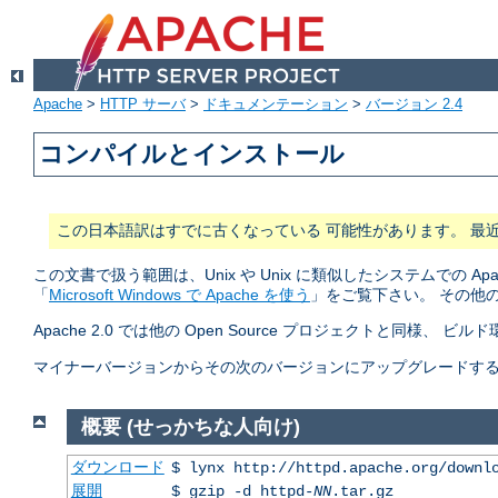
Apache
>
HTTP サーバ
>
ドキュメンテーション
>
バージョン 2.4
コンパイルとインストール
この日本語訳はすでに古くなっている 可能性があります。 最
この文書で扱う範囲は、Unix や Unix に類似したシステムでの A
「
Microsoft Windows で Apache を使う
」をご覧下さい。 その他
Apache 2.0 では他の Open Source プロジェクトと同様、 ビ
マイナーバージョンからその次のバージョンにアップグレードする (2.2.
概要 (せっかちな人向け)
ダウンロード
$ lynx http://httpd.apache.org/downl
展開
$ gzip -d httpd-
NN
.tar.gz