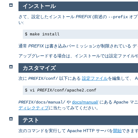
インストール
さて、設定したインストール
PREFIX
(前述の
オプ
--prefix
い:
$ make install
通常
PREFIX
は書き込みパーミッションが制限されている デ
アップグレードする場合は、インストールでは設定ファイルや
カスタマイズ
次に
以下にある
設定ファイル
を編集して、 A
PREFIX
/conf/
$ vi
PREFIX
/conf/apache2.conf
や
docs/manual/
にある Apache
PREFIX
/docs/manual/
ディレクティブ
に当たってみてください。
テスト
次のコマンドを実行して Apache HTTP サーバを
開始
できます