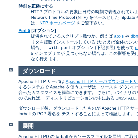
時刻を正確にする
HTTP プロトコルの要素は日時の時刻で表現されて
Network Time Protocol (NTP) をベースとし
は、
NTP ホームページ
をご覧下さい。
Perl 5
[オプション]
提供されているスクリプト幾つか、例えば
や
apxs
dbm
リタを複数インストールしている (たとえば全体のシステムの
場合、
オプション (下記参照) を使って
--with-perl
c
5 インタプリタが 見つからない場合は、この影響を受ける
なく行えます。
ダウンロード
Apache HTTP サーバは
Apache HTTP サーバダウンロード
するシステムで Apache を使うユーザは、ソースを ダ
合ったカスタマイズを簡単にできます。 さらに、バイナリの
のであれば、 ディストリビューションの中にある
INSSTALL.
ダウンロード後、ダウンロードしたものが Apache HTT
tarball の PGP 署名を テストすることによって検証します
展開
Apache HTTPD の tarball からソースファイルを展開し