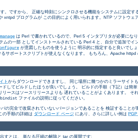
います。ですから、 正確な時刻にシンクロさせる機能をシステムに設定す
た ntpdate や xntpd プログラムが この目的によく用いられます。NTP ソフ
は Perl で書かれているので、Perl 5 インタプリタが必要になります 
manage
一部 としてインストールされている Perl 4 と、自分で追加でインスト
が意図したものを使うように 明示的に指定すると良いでし
onfigure
サポートスクリプトが使えなくなります。 もちろん、Apache http
サイト
からダウンロードできますし、 同じ場所に幾つかのミラーサイトもリ
ウンロードしてビルドしたほうが良いでしょう。 ビルドの手順（下記）は簡
リリースはソースリリースよりも 遅れていることがよくあります。 そ
ファイルの説明に従ってください。
bindist
P サーバの完全で改竄されていないバージョンであることを 検証すること
。 この手順の詳細は
ダウンロード ページ
にあり、さらに詳しい例は
PG
て取り出すとは、 単なる圧縮の解除と tar の展開です: