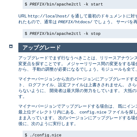
$
PREFIX
/bin/apache2ctl -k start
URL
を通して最初のドキュメントに対す
http://localhost/
れたもので、通常は
でしょう。 サーバを
PREFIX
/htdocs/
$
PREFIX
/bin/apache2ctl -k stop
アップグレード
アップグレードでまず行なうべきことは、リリースアナウン
変更点を探すことです。 メジャーリリース間の変更をする場合 (例え
から、 手動の調整が必要になるでしょう。モジュールも全て、
マイナーバージョンから次のバージョンにアップグレードする場合 (例
ト、 ログファイル、設定ファイルは上書きされません。 さ
らないように、 開発者は最大限の努力をしています。 大抵
す。
マイナーバージョンでアップグレードする場合は、 既にイン
最上位ディレクトリ内にある、
ファイルを探し
config.nice
まま入っています。 次のバージョンにアップグレードする場
後に、次のように実行します。
$ ./config.nice