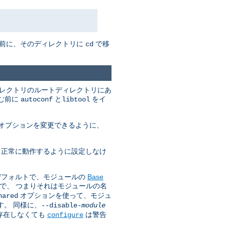
む前に、そのディレクトリに
で移
cd
ィレクトリのルートディレクトリにあ
進む前に
と
をイ
autoconf
libtool
オプションを変更できるように、
いて正常に動作するように設定しなけ
はデフォルトで、モジュールの
Base
で、 つまりそれはモジュールの名
オプションを使って、モジュ
hared
す。 同様に、
--disable-
module
が存在しなくても
は警告
configure