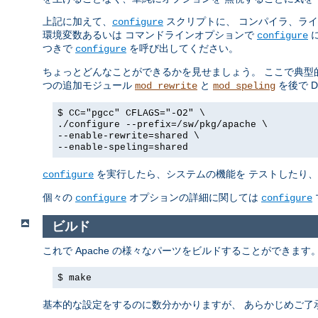
上記に加えて、
スクリプトに、 コンパイラ、ラ
configure
環境変数あるいは コマンドラインオプションで
に
configure
つきで
を呼び出してください。
configure
ちょっとどんなことができるかを見せましょう。 ここで典型
つの追加モジュール
と
を後で 
mod_rewrite
mod_speling
$ CC="pgcc" CFLAGS="-O2" \
./configure --prefix=/sw/pkg/apache \
--enable-rewrite=shared \
--enable-speling=shared
を実行したら、システムの機能を テストしたり、後
configure
個々の
オプションの詳細に関しては
configure
configure
ビルド
これで Apache の様々なパーツをビルドすることができま
$ make
基本的な設定をするのに数分かかりますが、 あらかじめご了