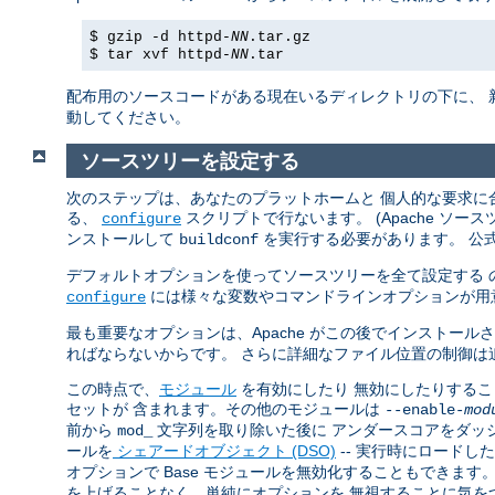
$ gzip -d httpd-
NN
.tar.gz
$ tar xvf httpd-
NN
.tar
配布用のソースコードがある現在いるディレクトリの下に、 
動してください。
ソースツリーを設定する
次のステップは、あなたのプラットホームと 個人的な要求に合
る、
スクリプトで行ないます。 (Apache ソ
configure
ンストールして
を実行する必要があります。 公
buildconf
デフォルトオプションを使ってソースツリーを全て設定する 
には様々な変数やコマンドラインオプションが用
configure
最も重要なオプションは、Apache がこの後でインストール
ればならないからです。 さらに詳細なファイル位置の制御は
この時点で、
モジュール
を有効にしたり 無効にしたりすることで
セットが 含まれます。その他のモジュールは
--enable-
mod
前から
文字列を取り除いた後に アンダースコアをダッ
mod_
ールを
シェアードオブジェクト (DSO)
-- 実行時にロードし
オプションで Base モジュールを無効化することもできま
を上げることなく、単純にオプションを 無視することに気を