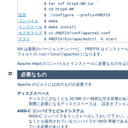
$ tar xvf httpd-
NN
.tar
$ cd httpd-
NN
設定
$ ./configure --prefix=
PREFIX
コンパイル
$ make
インストール
$ make install
カスタマイズ
$ vi
PREFIX
/conf/apache2.conf
テスト
$
PREFIX
/bin/apache2ctl -k start
NN
は最新のバージョンナンバーに、
PREFIX
はインストール
フォルトの
になります。
/usr/local/apache2
Apache httpd のコンパイルとインストールに必要な
必要なもの
Apache のビルドには次のものが必要です:
ディスクスペース
ディスクに少なくとも 50 MB の一時的な空き容量がある
実際に必要になるディスクスペースは、 設定オプショ
ANSI-C コンパイラとビルドシステム
ANSI-C コンパイラをインストールしておいて下さい
なくとも提供されているコンパイラが ANSI 準拠で
ている必要があります。