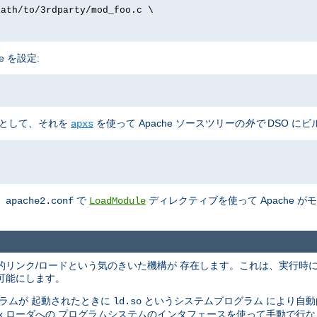
path/to/3rdparty/mod_foo.c \
e を設定:
として、それを
を使って Apache ソースツリーの
外で
DSO にビ
apxs
、
で
ディレクティブを使って Apache 
apache2.conf
LoadModule
の動的リンク/ロードという気のきいた機構が 存在します。これは、実行時
可能にします。
ラムが 起動されたときに
というシステムプログラム により自
ld.so
nix ローダへの プログラムシステムのインタフェースを使って手動で行