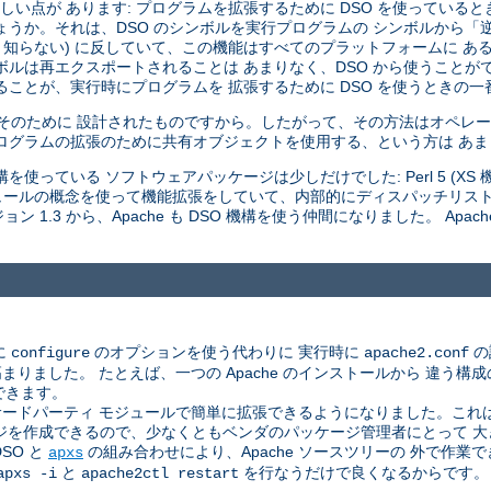
い点が あります: プログラムを拡張するために DSO を使っていると
しょうか。それは、DSO のシンボルを実行プログラムの シンボルから
 知らない) に反していて、この機能はすべてのプラットフォームに あ
ボルは再エクスポートされることは あまりなく、DSO から使うことが
ことが、実行時にプログラムを 拡張するために DSO を使うときの一
はそのために 設計されたものですから。したがって、その方法はオペレー
ログラムの拡張のために共有オブジェクトを使用する、という方は あ
使っている ソフトウェアパッケージは少しだけでした: Perl 5 (XS 機構
 モジュールの概念を使って機能拡張をしていて、内部的にディスパッチリス
 1.3 から、Apache も DSO 機構を使う仲間になりました。 Apac
に
のオプションを使う代わりに 実行時に
の
configure
apache2.conf
した。 たとえば、一つの Apache のインストールから 違う構成のサ
できます。
ドパーティ モジュールで簡単に拡張できるようになりました。これは、A
ジを作成できるので、少なくともベンダのパッケージ管理者にとって 
SO と
の組み合わせにより、Apache ソースツリーの 外で作
apxs
と
を行なうだけで良くなるからです。
apxs -i
apache2ctl restart