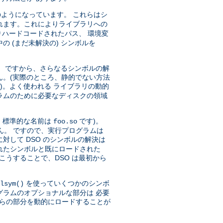
ようになっています。 これらはシ
れます。これによりライブラリへの
ハードコードされたパス、 環境変
 (まだ未解決の) シンボルを
)。 ですから、さらなるシンボルの解
ん。(実際のところ、静的でない方法
)。よく使われる ライブラリの動的
ラムのために必要なディスクの領域
、標準的な名前は
です)。
foo.so
ん。 ですので、実行プログラムは
対して DSO のシンボルの解決は
トされたシンボルと既にロードされた
こうすることで、DSO は最初から
を使っていくつかのシンボ
lsym()
グラムのオプショナルな部分は 必要
れらの部分を動的にロードすることが