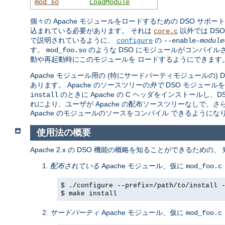
mod_so
LoadModule
個々の Apache モジュールをロードするための DSO サポー
込まれている必要があります。 それは
以外では DS
core.c
で説明されているように、
の
configure
--enable-
module
す。
のような DSO にモジュールがコンパイル
mod_foo.so
動や再起動時にこのモジュールを ロードするようにできます
Apache モジュール用の (特にサードパーティモジュールの)
あります。 Apache のソースツリーの
外で
DSO モジュール
のときに Apache の C ヘッダをインストール
install
れにより、ユーザが Apache の配布ソースツリーなしで、
Apache のモジュールのソースをコンパイル できるようにな
使用法の概要
Apache 2.x の DSO 機能の概略を知ることができるための
配布されている
Apache モジュール、仮に
mod_foo.c
$ ./configure --prefix=/path/to/install 
$ make install
サードパーティ
Apache モジュール、仮に
mod_foo.c