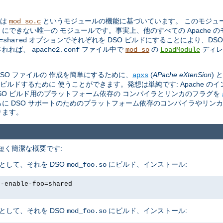
トは
というモジュールの機能に基づいています。 このモジュール 
mod_so.c
O にできない唯一の モジュールです。事実上、他のすべての Apache 
オプションでそれぞれを DSO ビルドにすることにより、DS
=shared
されれば、
ファイル中で
の
ディレ
apache2.conf
mod_so
LoadModule
。
 DSO ファイルの 作成を簡単にするために、
(
APache eXtenSion
)
apxs
をビルドするために 使うことができます。発想は単純です: Apache の
し、DSO ビルド用のプラットフォーム依存の コンパイラとリンカのフラグを
さらに DSO サポートのためのプラットフォーム依存のコンパイラやリン
ります。
、 短く簡潔な概要です:
として、それを DSO
にビルド、インストール:
mod_foo.so
--enable-foo=shared
として、それを DSO
にビルド、インストール:
mod_foo.so