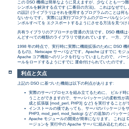
この DSO 機構は簡単なように見えますが、少なくとも一つ難し
シンボルを解決する点です (二番目の方法)。 これはなぜで
の設計 (ライブラリはそれを使用するプログラムのことは何も
ないからです。 実際には実行プログラムのグローバルなシン
ンボルすべてを エクスポートするようにさせる方法を見つける
共有ライブラリのアプローチが普通の方法です。DSO 機構
んどすべての種類のライブラリで使われています。 一方、プ
1998 年の時点で、実行時に実際に機能拡張のために DSO 機構を
るもの)、Netscape サーバ
など
です。Apache はすでに
Apache コア機能へのリンクを行なっていましたので、 バージョン
ールをロードするようにすでに 運命付けられていたのです。
利点と欠点
上記の DSO に基づいた機能は以下の利点があります:
実際のサーバプロセスを組み立てるために、 ビルド時
うことができますので、サーバパッケージの柔軟性が高まりま
成と拡張版 [mod_perl, PHP3]
など
) を実行することが
インストールの後であっても、サーバのパッケージをサー
PHP3, mod_perl, mod_fastcgi
など
の追加の パッケー
Apache モジュールの開発が簡単になります。 これは D
ージョンを 実行中の Apache サーバに組み込むために