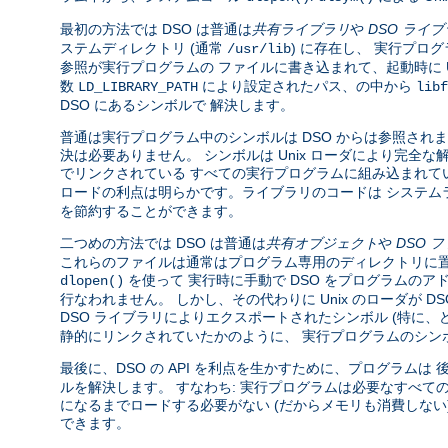
最初の方法では DSO は普通は
共有ライブラリ
や
DSO ライ
ステムディレクトリ (通常
) に存在し、 実行プロ
/usr/lib
参照が実行プログラムの ファイルに書き込まれて、起動時に U
数
により設定されたパス、の中から
LD_LIBRARY_PATH
libf
DSO にあるシンボルで 解決します。
普通は実行プログラム中のシンボルは DSO からは参照されま
決は必要ありません。 シンボルは Unix ローダにより完
でリンクされている すべての実行プログラムに組み込まれて
ロードの利点は明らかです。ライブラリのコードは システム
を節約することができます。
二つめの方法では DSO は普通は
共有オブジェクト
や
DSO 
これらのファイルは通常はプログラム専用のディレクトリに置
を使って 実行時に手動で DSO をプログラムのア
dlopen()
行なわれません。 しかし、その代わりに Unix のローダが 
DSO ライブラリによりエクスポートされたシンボル (特に
静的にリンクされていたかのように、 実行プログラムのシン
最後に、DSO の API を利点を生かすために、プログラムは
ルを解決します。 すなわち: 実行プログラムは必要なすべて
になるまでロードする必要がない (だからメモリも消費しな
できます。