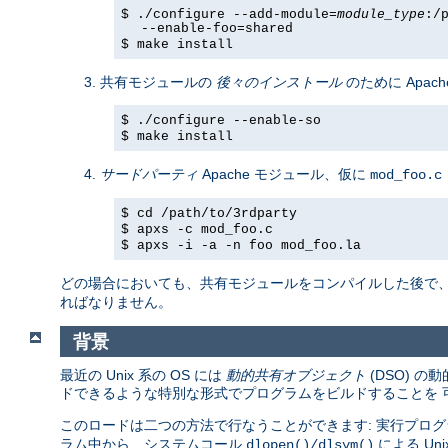
$ ./configure --add-module=
module_type
:/
--enable-foo=shared
$ make install
共有モジュールの
後々のインストール
のために Apach
$ ./configure --enable-so
$ make install
サードパーティ
Apache モジュール、仮に
mod_foo.c
$ cd /path/to/3rdparty
$ apxs -c mod_foo.c
$ apxs -i -a -n foo mod_foo.la
どの場合においても、共有モジュールをコンパイルした後で
ればなりません。
背景
最近の Unix 系の OS には
動的共有オブジェクト
(DSO) 
ドできるような特別な形式でプログラムをビルドすることを 
このロードは二つの方法で行なうことができます: 実行プログ
ラム中から、システムコール
による U
dlopen()/dlsym()