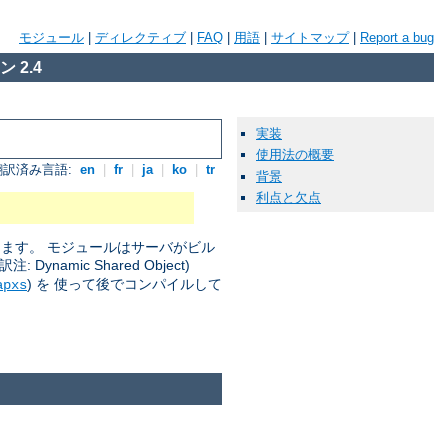
モジュール
|
ディレクティブ
|
FAQ
|
用語
|
サイトマップ
|
Report a bug
 2.4
実装
使用法の概要
翻訳済み言語:
en
|
fr
|
ja
|
ko
|
tr
背景
利点と欠点
きます。 モジュールはサーバがビル
amic Shared Object)
) を 使って後でコンパイルして
apxs