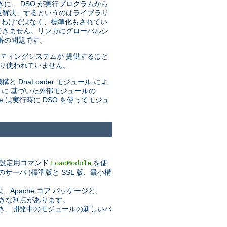
きに、 DSO が実行プログラムから
「逆解決」するというのはライブラリ
るわけではなく、標準化もされてい
できません。リンカにグローバルシ
番の問題です。
ティングシステムが 提供するほと
まり使われていません。
と DnaLoader モジュール によ
トに 基づいた外部モジュールの
he は実行時に DSO を使ってモジュ
設定用コマンド
を使
LoadModule
ーバ (標準版と SSL 版、最小構
pache コア パッケージと、
大きな利点があります。
業でき、開発中のモジュールの新しいバ