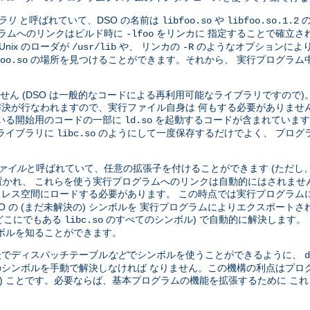
ブラリ
と呼ばれていて、DSO の名前は
や
の
libfoo.so
libfoo.so.1.2
グラムへのリンクはビルド時に
をリンカに 指定することで確立さ
-lfoo
nix のローダが
や、 リンカの
のようなオプションにより
/usr/lib
-R
の場所を見つけることができます。それから、 実行プログラム中の
oo.so
せん (DSO は一般的なコードによる再利用可能なライブラリですので
全な解決が行なわれますので、実行ファイル自身は 何もする必要がありませ
いる開始用のコードの一部に
を起動するコードが含まれています
ld.so
ライブラリに
のようにして一度保存するだけでよく、 プログ
libc.so
ファイル
と呼ばれていて、任意の拡張子を付けることができます (ただし
かれ、 これらを使う実行プログラムへのリンクは自動的にはされませ
ドレス空間にロードする必要があります。 この時点では実行プログラムに
DSO の (まだ未解決の) シンボルを 実行プログラムによりエクスポー
、どこにでもある
のすべてのシンボル) で自動的に解決します。 
libc.so
ボルを知ることができます。
 後でディスパッチテーブル
など
でシンボルを使うことができるように、
d
のシンボルを手動で解決しなければ なりません。この機構の利点はプロ
い) ことです。必要ならば、基本プログラムの機能を拡張するために こ