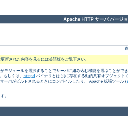
Apache HTTP サーバ バージョン
近更新された内容を見るには英語版をご覧下さい。
 管理者がモジュールを選択することでサーバに組み込む機能を選ぶことがで
。もしくは、
バイナリとは 別に存在する動的共有オブジェクト (訳注: Dyn
httpd
はサーバがビルドされるときにコンパイルしたり、 Apache 拡張ツール (
ます。