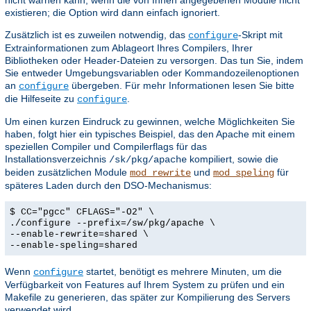
existieren; die Option wird dann einfach ignoriert.
Zusätzlich ist es zuweilen notwendig, das
-Skript mit
configure
Extrainformationen zum Ablageort Ihres Compilers, Ihrer
Bibliotheken oder Header-Dateien zu versorgen. Das tun Sie, indem
Sie entweder Umgebungsvariablen oder Kommandozeilenoptionen
an
übergeben. Für mehr Informationen lesen Sie bitte
configure
die Hilfeseite zu
.
configure
Um einen kurzen Eindruck zu gewinnen, welche Möglichkeiten Sie
haben, folgt hier ein typisches Beispiel, das den Apache mit einem
speziellen Compiler und Compilerflags für das
Installationsverzeichnis
kompiliert, sowie die
/sk/pkg/apache
beiden zusätzlichen Module
und
für
mod_rewrite
mod_speling
späteres Laden durch den DSO-Mechanismus:
$ CC="pgcc" CFLAGS="-O2" \
./configure --prefix=/sw/pkg/apache \
--enable-rewrite=shared \
--enable-speling=shared
Wenn
startet, benötigt es mehrere Minuten, um die
configure
Verfügbarkeit von Features auf Ihrem System zu prüfen und ein
Makefile zu generieren, das später zur Kompilierung des Servers
verwendet wird.