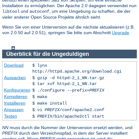
Installation zu ermöglichen. Der Apache 2.0 dagegen verwendet nun
und
, um eine Umgebung zu schaffen, die der
libtool
autoconf
vieler anderer Open Source Projekte ähnlich sieht.
Wenn Sie von einer Unterversion auf die nächste aktualisieren (z.B.
von 2.0.50 auf 2.0.51), springen Sie bitte zum Abschnitt
Upgrade
.
Überblick für die Ungeduldigen
Download
$ lynx
http://httpd.apache.org/download.cgi
Auspacken
$ gzip -d httpd-2_1_
NN
.tar.gz
$ tar xvf httpd-2_1_
NN
.tar
Konfigurieren
$ ./configure --prefix=
PREFIX
Kompilieren
$ make
Installieren
$ make install
Anpassen
$ vi
PREFIX
/conf/apache2.conf
Testen
$
PREFIX
/bin/apache2ctl start
NN
muss durch die Nummer der Unterversion ersetzt werden, und
PREFIX
durch den Verzeichnispfad, in dem der Server installiert
werden soll. Wenn
PREFIX
nicht angegeben ist, wird die