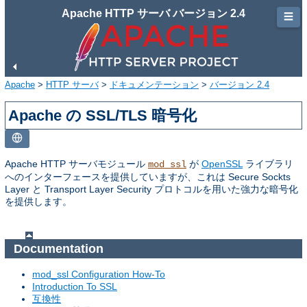
Apache HTTP サーバ バージョン 2.4
☰
Apache
>
HTTP サーバ
>
ドキュメンテーション
>
バージョン 2.4
Apache の SSL/TLS 暗号化
Apache HTTP サーバモジュール
が
OpenSSL
ライブラリ
mod_ssl
へのインターフェースを提供していますが、これは Secure Sockts
Layer と Transport Layer Security プロトコルを用いた強力な暗号化
を提供します。
Documentation
mod_ssl Configuration How-To
Introduction To SSL
互換性