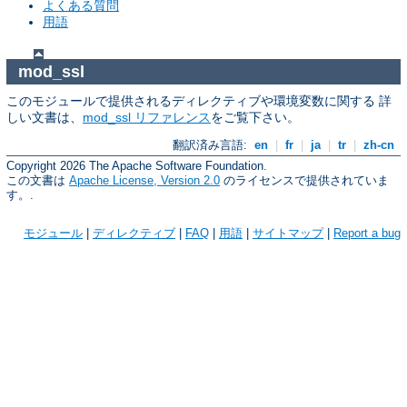
よくある質問
用語
mod_ssl
このモジュールで提供されるディレクティブや環境変数に関する 詳
しい文書は、
mod_ssl リファレンス
をご覧下さい。
翻訳済み言語:
en
|
fr
|
ja
|
tr
|
zh-cn
Copyright 2026 The Apache Software Foundation.
この文書は
Apache License, Version 2.0
のライセンスで提供されていま
す。.
モジュール
|
ディレクティブ
|
FAQ
|
用語
|
サイトマップ
|
Report a bug