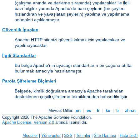
(çalışma anında ve derleme sırasında) yapılacaklar ile ilgili
bazı bilgiler yanında Apache'de bazı şeylerin (bir şeyleri
hızlandıran ve yavaşlatan şeylerin) yapılma ve yapılmama
sebepleri açıklanmıştır.
Güvenlik İpuçları
Apache HTTP sitenizi güvenli kılmak için yapılacaklar ve
yapılmayacaklar.
İlgili Standartlar
Bu belge Apache'nin uyacağı standartların bir çoğuna atıfta
bulunmak amacıyla hazırlanmıştır.
Parola Şifreleme Biçimleri
Belgede, kimlik doğrulama amacıyla Apache tarafından
desteklenen çeşitli şifreleme tekniklerinden bahsedilmiştir.
Mevcut Diller:
en
|
es
|
fr
|
ko
|
tr
|
zh-cn
Copyright 2026 The Apache Software Foundation.
Apache License, Version 2.0
altında lisanslıdır.
Modüller
|
Yönergeler
|
SSS
|
Terimler
|
Site Haritası
|
Hata bildir