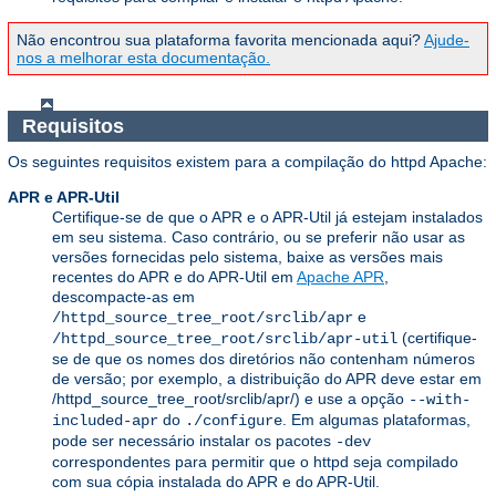
Não encontrou sua plataforma favorita mencionada aqui?
Ajude-
nos a melhorar esta documentação.
Requisitos
Os seguintes requisitos existem para a compilação do httpd Apache:
APR e APR-Util
Certifique-se de que o APR e o APR-Util já estejam instalados
em seu sistema. Caso contrário, ou se preferir não usar as
versões fornecidas pelo sistema, baixe as versões mais
recentes do APR e do APR-Util em
Apache APR
,
descompacte-as em
e
/httpd_source_tree_root/srclib/apr
(certifique-
/httpd_source_tree_root/srclib/apr-util
se de que os nomes dos diretórios não contenham números
de versão; por exemplo, a distribuição do APR deve estar em
/httpd_source_tree_root/srclib/apr/) e use a opção
--with-
do
. Em algumas plataformas,
included-apr
./configure
pode ser necessário instalar os pacotes
-dev
correspondentes para permitir que o httpd seja compilado
com sua cópia instalada do APR e do APR-Util.