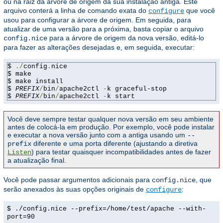
ou na raiz da árvore de origem da sua instalação antiga. Este
arquivo conterá a linha de comando exata do
que você
configure
usou para configurar a árvore de origem. Em seguida, para
atualizar de uma versão para a próxima, basta copiar o arquivo
para a árvore de origem da nova versão, editá-lo
config.nice
para fazer as alterações desejadas e, em seguida, executar:
$ 
./
config
.
nice

$ make

$ make install

$ 
PREFIX
/
bin
/
apache2ctl 
-
k graceful-stop

$ 
PREFIX
/
bin
/
apache2ctl 
-
k start
Você deve sempre testar qualquer nova versão em seu ambiente
antes de colocá-la em produção. Por exemplo, você pode instalar
e executar a nova versão junto com a antiga usando um
--
diferente e uma porta diferente (ajustando a diretiva
prefix
) para testar quaisquer incompatibilidades antes de fazer
Listen
a atualização final.
Você pode passar argumentos adicionais para
, que
config.nice
serão anexados às suas opções originais de
:
configure
$ ./config.nice --prefix=/home/test/apache --with-
port=90