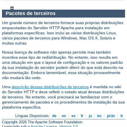
Pacotes de terceiros
Um grande número de terceiros fornece suas próprias distribuições
empacotadas do Servidor HTTP Apache para instalação em
plataformas específicas. Isso inclui as várias distribuições Linux,
vários pacotes de terceiros para Windows, Mac OS X, Solaris e
muitas outras.
Nossa licença de software não apenas permite mas também
incentiva esse tipo de redistribuição. No entanto, isso resulta em
uma situação em que o layout de configuração e os valores padrão
da sua instalação do servidor podem diferir do que está descrito na
documentação. Embora lamentável, essa situação provavelmente
não mudará tão cedo.
Uma
descrição dessas distribuições de terceiros
é mantida no wiki
do Servidor HTTP e deve refletir o estado atual dessas distribuições
de terceiros. No entanto, você precisará se familiarizar com o
gerenciamento de pacotes e os procedimentos de instalação da sua
plataforma específica.
Línguas Disponíveis:
de
|
en
|
es
|
fr
|
ja
|
ko
|
pt-br
|
tr
Copyright 2026 The Apache Software Foundation.
Licenciado sob a
Apache License, Version 2.0
.