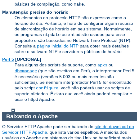
básicas de compilação, como
.
make
Manutenção precisa do horário
Os elementos do protocolo HTTP são expressos como o
horário do dia. Portanto, é hora de configurar algum recurso
de sincronização de horário em seu sistema. Normalmente,
os programas
ou
são usados ​​para esse
ntpdate
xntpd
propósito e são baseados no Network Time Protocol (NTP).
Consulte a
página inicial do NTP
para obter mais detalhes
sobre o software NTP e servidores públicos de horário.
Perl 5
[OPCIONAL]
Para alguns dos scripts de suporte, como
ou
apxs
(que são escritos em Perl), o interpretador Perl 5
dbmmanage
é necessário (versões 5.003 ou mais recentes são
suficientes). Se nenhum interpretador Perl 5 for encontrado
pelo script
, você não poderá usar os scripts de
configure
suporte afetados. É claro que você ainda poderá compilar e
usar o httpd Apache.
Baixando o Apache
O Servidor HTTP Apache pode ser baixado do
site de download do
Servidor HTTP Apache
, que lista vários espelhos. A maioria dos
usuários do Apache em sistemas do tipo Unix se beneficiará mais