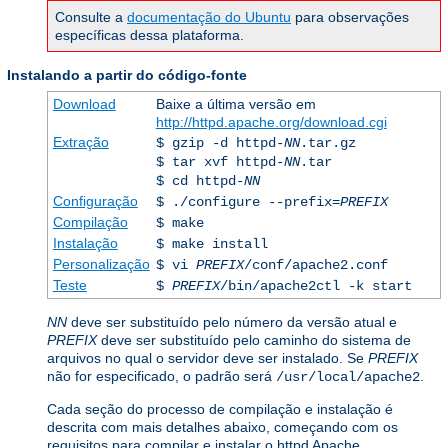
Consulte a
documentação do Ubuntu
para observações
específicas dessa plataforma.
Instalando a partir do código-fonte
Download
Baixe a última versão em
http://httpd.apache.org/download.cgi
Extração
$ gzip -d httpd-
NN
.tar.gz
$ tar xvf httpd-
NN
.tar
$ cd httpd-
NN
Configuração
$ ./configure --prefix=
PREFIX
Compilação
$ make
Instalação
$ make install
Personalização
$ vi
PREFIX
/conf/apache2.conf
Teste
$
PREFIX
/bin/apache2ctl -k start
NN
deve ser substituído pelo número da versão atual e
PREFIX
deve ser substituído pelo caminho do sistema de
arquivos no qual o servidor deve ser instalado. Se
PREFIX
não for especificado, o padrão será
.
/usr/local/apache2
Cada seção do processo de compilação e instalação é
descrita com mais detalhes abaixo, começando com os
requisitos para compilar e instalar o httpd Apache.