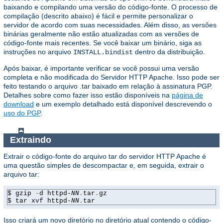
baixando e compilando uma versão do código-fonte. O processo de
compilação (descrito abaixo) é fácil e permite personalizar o
servidor de acordo com suas necessidades. Além disso, as versões
binárias geralmente não estão atualizadas com as versões de
código-fonte mais recentes. Se você baixar um binário, siga as
instruções no arquivo
dentro da distribuição.
INSTALL.bindist
Após baixar, é importante verificar se você possui uma versão
completa e não modificada do Servidor HTTP Apache. Isso pode ser
feito testando o arquivo .tar baixado em relação à assinatura PGP.
Detalhes sobre como fazer isso estão disponíveis na
página de
download
e um exemplo detalhado está disponível descrevendo o
uso do PGP
.
Extraindo
Extrair o código-fonte do arquivo tar do servidor HTTP Apache é
uma questão simples de descompactar e, em seguida, extrair o
arquivo tar:
$ gzip 
-
d httpd-
NN
.
tar
.
gz

$ tar xvf httpd-
NN
.
tar
Isso criará um novo diretório no diretório atual contendo o código-