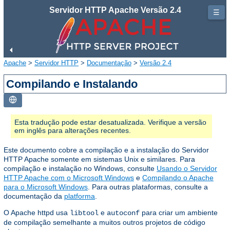
Servidor HTTP Apache Versão 2.4
☰
Apache
>
Servidor HTTP
>
Documentação
>
Versão 2.4
Compilando e Instalando
Esta tradução pode estar desatualizada. Verifique a versão
em inglês para alterações recentes.
Este documento cobre a compilação e a instalação do Servidor
HTTP Apache somente em sistemas Unix e similares. Para
compilação e instalação no Windows, consulte
Usando o Servidor
HTTP Apache com o Microsoft Windows
e
Compilando o Apache
para o Microsoft Windows
. Para outras plataformas, consulte a
documentação da
platforma
.
O Apache httpd usa
e
para criar um ambiente
libtool
autoconf
de compilação semelhante a muitos outros projetos de código