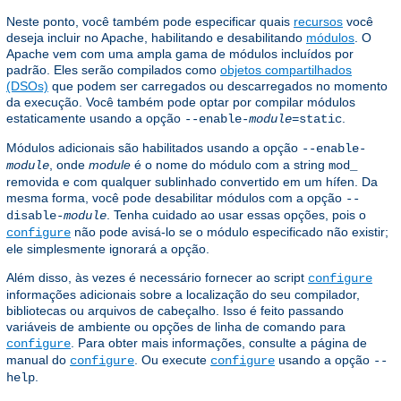
Neste ponto, você também pode especificar quais
recursos
você
deseja incluir no Apache, habilitando e desabilitando
módulos
. O
Apache vem com uma ampla gama de módulos incluídos por
padrão. Eles serão compilados como
objetos compartilhados
(DSOs)
que podem ser carregados ou descarregados no momento
da execução. Você também pode optar por compilar módulos
estaticamente usando a opção
.
--enable-
module
=static
Módulos adicionais são habilitados usando a opção
--enable-
, onde
module
é o nome do módulo com a string
module
mod_
removida e com qualquer sublinhado convertido em um hífen. Da
mesma forma, você pode desabilitar módulos com a opção
--
. Tenha cuidado ao usar essas opções, pois o
disable-
module
não pode avisá-lo se o módulo especificado não existir;
configure
ele simplesmente ignorará a opção.
Além disso, às vezes é necessário fornecer ao script
configure
informações adicionais sobre a localização do seu compilador,
bibliotecas ou arquivos de cabeçalho. Isso é feito passando
variáveis ​​de ambiente ou opções de linha de comando para
. Para obter mais informações, consulte a página de
configure
manual do
. Ou execute
usando a opção
configure
configure
--
.
help