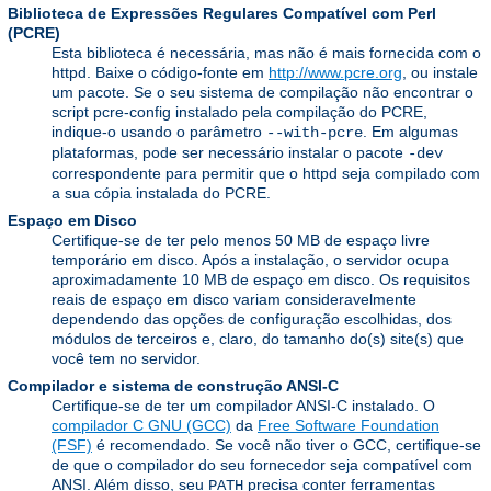
Biblioteca de Expressões Regulares Compatível com Perl
(PCRE)
Esta biblioteca é necessária, mas não é mais fornecida com o
httpd. Baixe o código-fonte em
http://www.pcre.org
, ou instale
um pacote. Se o seu sistema de compilação não encontrar o
script pcre-config instalado pela compilação do PCRE,
indique-o usando o parâmetro
. Em algumas
--with-pcre
plataformas, pode ser necessário instalar o pacote
-dev
correspondente para permitir que o httpd seja compilado com
a sua cópia instalada do PCRE.
Espaço em Disco
Certifique-se de ter pelo menos 50 MB de espaço livre
temporário em disco. Após a instalação, o servidor ocupa
aproximadamente 10 MB de espaço em disco. Os requisitos
reais de espaço em disco variam consideravelmente
dependendo das opções de configuração escolhidas, dos
módulos de terceiros e, claro, do tamanho do(s) site(s) que
você tem no servidor.
Compilador e sistema de construção ANSI-C
Certifique-se de ter um compilador ANSI-C instalado. O
compilador C GNU (GCC)
da
Free Software Foundation
(FSF)
é recomendado. Se você não tiver o GCC, certifique-se
de que o compilador do seu fornecedor seja compatível com
ANSI. Além disso, seu
precisa conter ferramentas
PATH