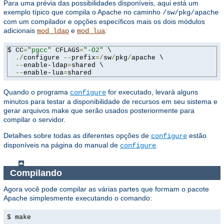
Para uma prévia das possibilidades disponíveis, aqui está um
exemplo típico que compila o Apache no caminho
/sw/pkg/apache
com um compilador e opções específicos mais os dois módulos
adicionais
e
:
mod_ldap
mod_lua
$ CC
=
"pgcc"
 CFLAGS
=
"-O2"
 \

./
configure 
--
prefix
=/
sw
/
pkg
/
apache \

--
enable-ldap
=
shared \

--
enable-lua
=
shared
Quando o programa
for executado, levará alguns
configure
minutos para testar a disponibilidade de recursos em seu sistema e
gerar arquivos make que serão usados ​​posteriormente para
compilar o servidor.
Detalhes sobre todas as diferentes opções de
estão
configure
disponíveis na página do manual de
.
configure
Compilando
Agora você pode compilar as várias partes que formam o pacote
Apache simplesmente executando o comando:
$ make