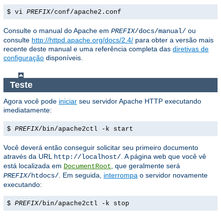
$ vi
PREFIX
/conf/apache2.conf
Consulte o manual do Apache em
ou
PREFIX
/docs/manual/
consulte
http://httpd.apache.org/docs/2.4/
para obter a versão mais
recente deste manual e uma referência completa das
diretivas de
configuração
disponíveis.
Teste
Agora você pode
iniciar
seu servidor Apache HTTP executando
imediatamente:
$
PREFIX
/bin/apache2ctl -k start
Você deverá então conseguir solicitar seu primeiro documento
através da URL
. A página web que você vê
http://localhost/
está localizada em
, que geralmente será
DocumentRoot
. Em seguida,
interrompa
o servidor novamente
PREFIX
/htdocs/
executando:
$
PREFIX
/bin/apache2ctl -k stop