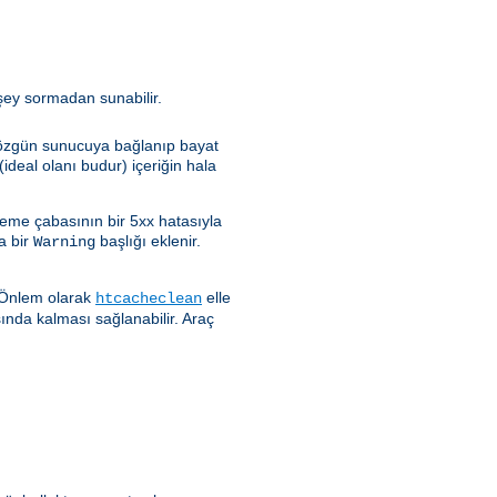
rşey sormadan sunabilir.
e özgün sunucuya bağlanıp bayat
ideal olanı budur) içeriğin hala
leme çabasının bir 5xx hatasıyla
a bir
başlığı eklenir.
Warning
. Önlem olarak
elle
htcacheclean
sında kalması sağlanabilir. Araç