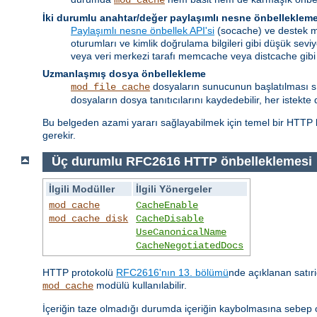
İki durumlu anahtar/değer paylaşımlı nesne önbelleklem
Paylaşımlı nesne önbellek API'si
(socache) ve destek mo
oturumları ve kimlik doğrulama bilgileri gibi düşük seviy
veya veri merkezi tarafı memcache veya distcache gibi
Uzmanlaşmış dosya önbellekleme
dosyaların sunucunun başlatılması sıra
mod_file_cache
dosyaların dosya tanıtıcılarını kaydedebilir, her istekte 
Bu belgeden azami yararı sağlayabilmek için temel bir HTTP b
gerekir.
Üç durumlu RFC2616 HTTP önbelleklemesi
İlgili Modüller
İlgili Yönergeler
mod_cache
CacheEnable
mod_cache_disk
CacheDisable
UseCanonicalName
CacheNegotiatedDocs
HTTP protokolü
RFC2616'nın 13. bölümü
nde açıklanan satıri
modülü kullanılabilir.
mod_cache
İçeriğin taze olmadığı durumda içeriğin kaybolmasına sebep o