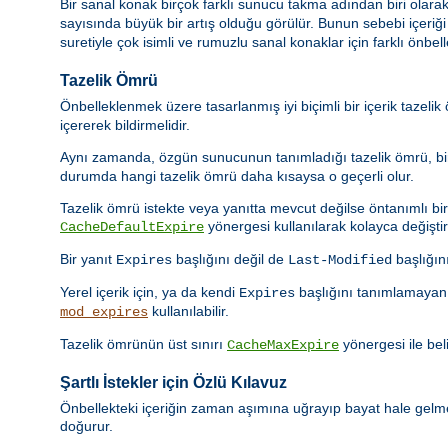
Bir sanal konak birçok farklı sunucu takma adından biri olarak
sayısında büyük bir artış olduğu görülür. Bunun sebebi içeriğ
suretiyle çok isimli ve rumuzlu sanal konaklar için farklı önbel
Tazelik Ömrü
Önbelleklenmek üzere tasarlanmış iyi biçimli bir içerik tazeli
içererek bildirmelidir.
Aynı zamanda, özgün sunucunun tanımladığı tazelik ömrü, bir 
durumda hangi tazelik ömrü daha kısaysa o geçerli olur.
Tazelik ömrü istekte veya yanıtta mevcut değilse öntanımlı bir t
yönergesi kullanılarak kolayca değiştiril
CacheDefaultExpire
Bir yanıt
başlığını değil de
başlığın
Expires
Last-Modified
Yerel içerik için, ya da kendi
başlığını tanımlamayan 
Expires
kullanılabilir.
mod_expires
Tazelik ömrünün üst sınırı
yönergesi ile beli
CacheMaxExpire
Şartlı İstekler için Özlü Kılavuz
Önbellekteki içeriğin zaman aşımına uğrayıp bayat hale gelmes
doğurur.