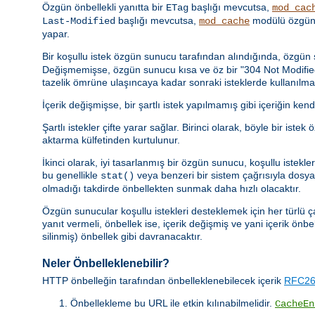
Özgün önbellekli yanıtta bir
başlığı mevcutsa,
ETag
mod_cac
başlığı mevcutsa,
modülü özgün 
Last-Modified
mod_cache
yapar.
Bir koşullu istek özgün sunucu tarafından alındığında, özgü
Değişmemişse, özgün sunucu kısa ve öz bir "304 Not Modified" y
tazelik ömrüne ulaşıncaya kadar sonraki isteklerde kullanılmal
İçerik değişmişse, bir şartlı istek yapılmamış gibi içeriğin kend
Şartlı istekler çifte yarar sağlar. Birinci olarak, böyle bir 
aktarma külfetinden kurtulunur.
İkinci olarak, iyi tasarlanmış bir özgün sunucu, koşullu istek
bu genellikle
veya benzeri bir sistem çağrısıyla dosya b
stat()
olmadığı takdirde önbellekten sunmak daha hızlı olacaktır.
Özgün sunucular koşullu istekleri desteklemek için her türlü ç
yanıt vermeli, önbellek ise, içerik değişmiş ve yani içerik önbe
silinmiş) önbellek gibi davranacaktır.
Neler Önbelleklenebilir?
HTTP önbelleğin tarafından önbelleklenebilecek içerik
RFC261
Önbellekleme bu URL ile etkin kılınabilmelidir.
CacheEn