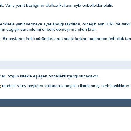
ik,
yanıt başlığının akıllıca kullanımıyla önbelleklenebilir.
Vary
eriklerle yanıt vermeye ayarlandığı takdirde, örneğin aynı URL'de farklı 
n değişik sürümlerini önbelleklemeyi mümkün kılar.
r. Bir sayfanın farklı sürümleri arasındaki farkları saptarken önbellek t
t
ı özgün istekle eşleşen önbellekli içeriği sunacaktır.
modülü
başlığını kullanarak başlıkta listelenmiş istek başlıkları
e
Vary