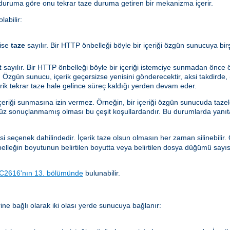
 duruma göre onu tekrar taze duruma getiren bir mekanizma içerir.
abilir:
ise
taze
sayılır. Bir HTTP önbelleği böyle bir içeriği özgün sunucuya bi
t
sayılır. Bir HTTP önbelleği böyle bir içeriği istemciye sunmadan önc
 Özgün sunucu, içerik geçersizse yenisini gönderecektir, aksi takdirde, (
çerik tekrar taze hale gelince süreç kaldığı yerden devam eder.
içeriği sunmasına izin vermez. Örneğin, bir içeriği özgün sunucuda taze
nüz sonuçlanmamış olması bu çeşit koşullardandır. Bu durumlarda yanıt
si seçenek dahilindedir. İçerik taze olsun olmasın her zaman silinebilir
önbelleğin boyutunun belirtilen boyutta veya belirtilen dosya düğümü sayı
C2616'nın 13. bölümünde
bulunabilir.
ne bağlı olarak iki olası yerde sunucuya bağlanır: