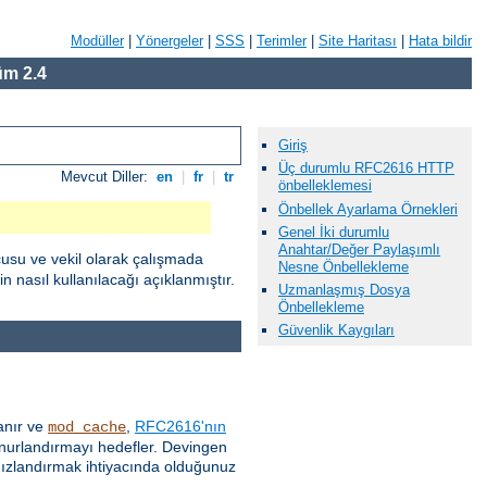
Modüller
|
Yönergeler
|
SSS
|
Terimler
|
Site Haritası
|
Hata bildir
m 2.4
Giriş
Üç durumlu RFC2616 HTTP
Mevcut Diller:
en
|
fr
|
tr
önbelleklemesi
Önbellek Ayarlama Örnekleri
Genel İki durumlu
Anahtar/Değer Paylaşımlı
cusu ve vekil olarak çalışmada
Nesne Önbellekleme
 nasıl kullanılacağı açıklanmıştır.
Uzmanlaşmış Dosya
Önbellekleme
Güvenlik Kaygıları
anır ve
,
RFC2616'nın
mod_cache
 onurlandırmayı hedefler. Devingen
 hızlandırmak ihtiyacında olduğunuz