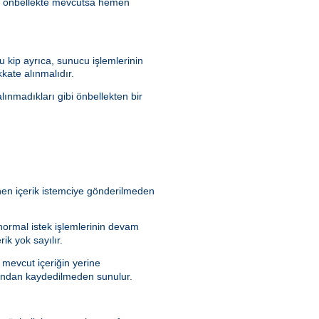
ik önbellekte mevcutsa hemen
 kip ayrıca, sunucu işlemlerinin
kate alınmalıdır.
lınmadıkları gibi önbellekten bir
enen içerik istemciye gönderilmeden
 normal istek işlemlerinin devam
ik yok sayılır.
 mevcut içeriğin yerine
rafından kaydedilmeden sunulur.