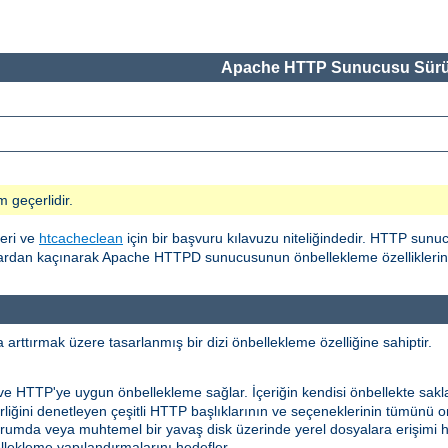
Apache HTTP Sunucusu Sürü
m geçerlidir.
eri ve
htcacheclean
için bir başvuru kılavuzu niteliğindedir. HTTP sunu
alardan kaçınarak Apache HTTPD sunucusunun önbellekleme özelliklerinin
rttırmak üzere tasarlanmış bir dizi önbellekleme özelliğine sahiptir.
 ve HTTP'ye uygun önbellekleme sağlar. İçeriğin kendisi önbellekte sakl
ilirliğini denetleyen çeşitli HTTP başlıklarının ve seçeneklerinin tümünü
niz durumda veya muhtemel bir yavaş disk üzerinde yerel dosyalara erişimi
ekleme yapılandırmalarını hedefler.