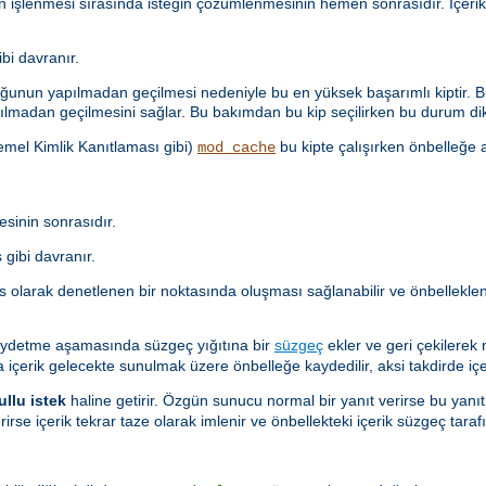
n işlenmesi sırasında isteğin çözümlenmesinin hemen sonrasıdır. İçer
i davranır.
unun yapılmadan geçilmesi nedeniyle bu en yüksek başarımlı kiptir. Bu
lmadan geçilmesini sağlar. Bu bakımdan bu kip seçilirken bu durum dik
Temel Kimlik Kanıtlaması gibi)
bu kipte çalışırken önbelleğe a
mod_cache
sinin sonrasıdır.
gibi davranır.
as olarak denetlenen bir noktasında oluşması sağlanabilir ve önbellekl
aydetme aşamasında süzgeç yığıtına bir
süzgeç
ekler ve geri çekilerek
a içerik gelecekte sunulmak üzere önbelleğe kaydedilir, aksi takdirde içer
ullu istek
haline getirir. Özgün sunucu normal bir yanıt verirse bu yanıt
rirse içerik tekrar taze olarak imlenir ve önbellekteki içerik süzgeç ta