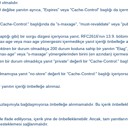
olmalıdır.
ğilse yanıtın ayrıca, "Expires" veya "Cache-Control" başlığı da içerm
a "Cache-Control:" başlığında da "s-maxage", "must-revalidate" veya "publi
ğı gibi) bir sorgu dizgesi içeriyorsa yanıt, RFC2616'nın 13.9. bölümün
max-age veya max-age yönergesini içermedikçe yanıt içeriği önbelleğe a
ktiren bir durum olmadıkça 200 durum koduna sahip bir yanıtın "Etag",
 "max-age" veya "s-maxage" yönergelerinden birini (en azından) içermesi
n bir durum olmadıkça yanıt "private" değerli bir "Cache-Control:" başlığı
lmamışsa yanıt "no-store" değerli bir "Cache-Control:" başlığı içeriyorsa
r yanıtın içeriği önbelleğe alınmaz.
 uzlaşımıyla bağdaşmıyorsa önbelleğe alınmamalıdır. Bu içerik önbell
le ifade ediliyorsa, içerik yine de önbelleklenebilir. Ancak, tam yanıtlar
esteklemesi sağlanmalıdır.