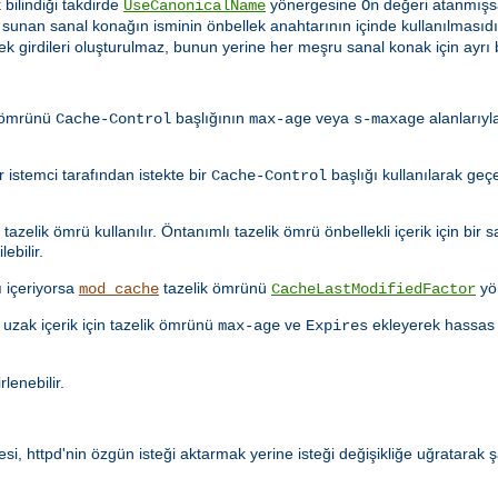
 bilindiği takdirde
yönergesine
değeri atanmışs
UseCanonicalName
On
i sunan sanal konağın isminin önbellek anahtarının içinde kullanılması
lek girdileri oluşturulmaz, bunun yerine her meşru sanal konak için ayrı b
k ömrünü
başlığının
veya
alanlarıyl
Cache-Control
max-age
s-maxage
istemci tarafından istekte bir
başlığı kullanılarak geçe
Cache-Control
azelik ömrü kullanılır. Öntanımlı tazelik ömrü önbellekli içerik için bir s
ebilir.
ı içeriyorsa
tazelik ömrünü
yö
mod_cache
CacheLastModifiedFactor
uzak içerik için tazelik ömrünü
ve
ekleyerek hassas 
max-age
Expires
rlenebilir.
i, httpd'nin özgün isteği aktarmak yerine isteği değişikliğe uğratarak ş