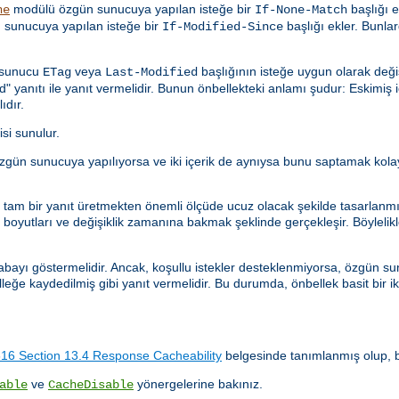
modülü özgün sunucuya yapılan isteğe bir
başlığı e
he
If-None-Match
sunucuya yapılan isteğe bir
başlığı ekler. Bunlar
If-Modified-Since
n sunucu
veya
başlığının isteğe uygun olarak deği
ETag
Last-Modified
anıtı ile yanıt vermelidir. Bunun önbellekteki anlamı şudur: Eskimiş içe
ıdır.
isi sunulur.
istek özgün sunucuya yapılıyorsa ve iki içerik de aynıysa bunu saptamak k
ler tam bir yanıt üretmekten önemli ölçüde ucuz olacak şekilde tasarlanm
oyutları ve değişiklik zamanına bakmak şeklinde gerçekleşir. Böylelikle, 
abayı göstermelidir. Ancak, koşullu istekler desteklenmiyorsa, özgün sun
lleğe kaydedilmiş gibi yanıt vermelidir. Bu durumda, önbellek basit bir i
6 Section 13.4 Response Cacheability
belgesinde tanımlanmış olup, bu
ve
yönergelerine bakınız.
able
CacheDisable