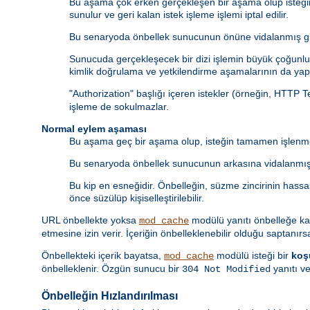
Bu aşama çok erken gerçekleşen bir aşama olup isteği
sunulur ve geri kalan istek işleme işlemi iptal edilir.
Bu senaryoda önbellek sunucunun önüne vidalanmış gib
Sunucuda gerçekleşecek bir dizi işlemin büyük çoğunluğ
kimlik doğrulama ve yetkilendirme aşamalarının da yapı
"Authorization" başlığı içeren istekler (örneğin, HTTP 
işleme de sokulmazlar.
Normal eylem aşaması
Bu aşama geç bir aşama olup, isteğin tamamen işlenme
Bu senaryoda önbellek sunucunun arkasına vidalanmış 
Bu kip en esneğidir. Önbelleğin, süzme zincirinin hass
önce süzülüp kişiselleştirilebilir.
URL önbellekte yoksa
modülü yanıtı önbelleğe k
mod_cache
etmesine izin verir. İçeriğin önbelleklenebilir olduğu saptanırs
Önbellekteki içerik bayatsa,
modülü isteği bir
koş
mod_cache
önbelleklenir. Özgün sunucu bir
yanıtı ve
304 Not Modified
Önbelleğin Hızlandırılması