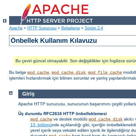
Apache
>
HTTP Sunucusu
>
Belgeleme
>
Sürüm 2.4
Önbellek Kullanım Kılavuzu
Bu çeviri güncel olmayabilir. Son değişiklikler için İngilizce sürü
Bu belge
,
,
modüll
mod_cache
mod_cache_disk
mod_file_cache
işlemleri hızlandırmak için bilinen sorunlar ve yanlış yapılandırm
Giriş
Apache HTTP sunucusu, sunucunun başarımını çeşitli yollarla a
Üç durumlu RFC2616 HTTP önbelleklemesi
ve destek modülü
akılcı
mod_cache
mod_cache_disk
13. bölümü
nde açıklandığı gibi, içeriğin önbellekleneb
yerel içerik veya vekalet edilen içerik ile ilgilendiği
durumda
hem basit hem de karmaşık önbell
mod_cache