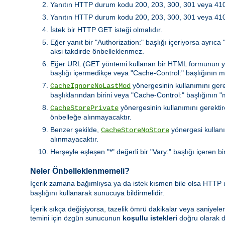
Yanıtın HTTP durum kodu 200, 203, 300, 301 veya 410 
Yanıtın HTTP durum kodu 200, 203, 300, 301 veya 410 de
İstek bir HTTP GET isteği olmalıdır.
Eğer yanıt bir "Authorization:" başlığı içeriyorsa ayrıc
aksi takdirde önbelleklenmez.
Eğer URL (GET yöntemi kullanan bir HTML formunun yaptı
başlığı içermedikçe veya "Cache-Control:" başlığının 
yönergesinin kullanımını gere
CacheIgnoreNoLastMod
başlıklarından birini veya "Cache-Control:" başlığının
yönergesinin kullanımını gerektire
CacheStorePrivate
önbelleğe alınmayacaktır.
Benzer şekilde,
yönergesi kullanı
CacheStoreNoStore
alınmayacaktır.
Herşeyle eşleşen "*" değerli bir "Vary:" başlığı içeren bi
Neler Önbelleklenmemeli?
İçerik zamana bağımlıysa ya da istek kısmen bile olsa HTTP
başlığını kullanarak sunucuya bildirmelidir.
İçerik sıkça değişiyorsa, tazelik ömrü dakikalar veya saniyeler
temini için özgün sunucunun
koşullu istekleri
doğru olarak d