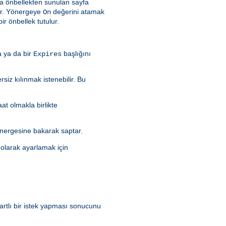
a önbellekten sunulan sayfa
dır. Yönergeye
değerini atamak
On
ir önbellek tutulur.
a ya da bir
başlığını
Expires
rsiz kılınmak istenebilir. Bu
aat olmakla birlikte
nergesine bakarak saptar.
olarak ayarlamak için
artlı bir istek yapması sonucunu