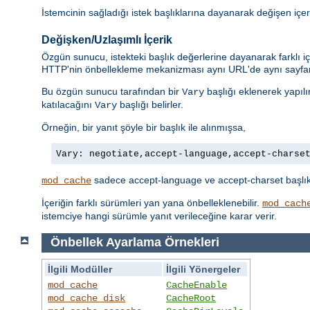
İstemcinin sağladığı istek başlıklarına dayanarak değişen içer
Değişken/Uzlaşımlı İçerik
Özgün sunucu, istekteki başlık değerlerine dayanarak farklı iç
HTTP'nin önbellekleme mekanizması aynı URL'de aynı sayfanı
Bu özgün sunucu tarafından bir
başlığı eklenerek yapılı
Vary
katılacağını
başlığı belirler.
Vary
Örneğin, bir yanıt şöyle bir başlık ile alınmışsa,
Vary: negotiate,accept-language,accept-charse
sadece accept-language ve accept-charset başlıklar
mod_cache
İçeriğin farklı sürümleri yan yana önbelleklenebilir.
mod_cach
istemciye hangi sürümle yanıt verileceğine karar verir.
Önbellek Ayarlama Örnekleri
İlgili Modüller
İlgili Yönergeler
mod_cache
CacheEnable
mod_cache_disk
CacheRoot