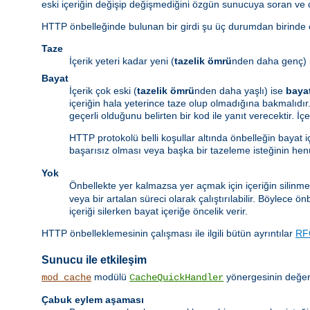
eski içeriğin değişip değişmediğini özgün sunucuya soran ve
HTTP önbelleğinde bulunan bir girdi şu üç durumdan birinde ol
Taze
İçerik yeteri kadar yeni (
tazelik ömrü
nden daha genç) 
Bayat
İçerik çok eski (
tazelik ömrü
nden daha yaşlı) ise
baya
içeriğin hala yeterince taze olup olmadığına bakmalıdır.
geçerli olduğunu belirten bir kod ile yanıt verecektir. İ
HTTP protokolü belli koşullar altında önbelleğin bayat 
başarısız olması veya başka bir tazeleme isteğinin he
Yok
Önbellekte yer kalmazsa yer açmak için içeriğin silinme
veya bir artalan süreci olarak çalıştırılabilir. Böylece 
içeriği silerken bayat içeriğe öncelik verir.
HTTP önbelleklemesinin çalışması ile ilgili bütün ayrıntılar
RF
Sunucu ile etkileşim
modülü
yönergesinin değeri
mod_cache
CacheQuickHandler
Çabuk eylem aşaması