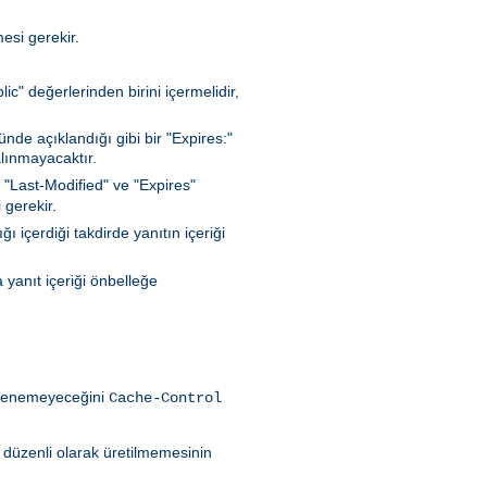
esi gerekir.
c" değerlerinden birini içermelidir,
de açıklandığı gibi bir "Expires:"
lınmayacaktır.
 "Last-Modified" ve "Expires"
 gerekir.
 içerdiği takdirde yanıtın içeriği
 yanıt içeriği önbelleğe
eklenemeyeceğini
Cache-Control
ın düzenli olarak üretilmemesinin