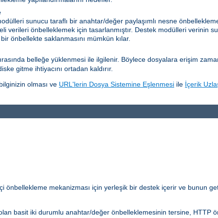
e
dülleri sunucu taraflı bir anahtar/değer paylaşımlı nesne önbelleklem
eli verileri önbelleklemek için tasarlanmıştır. Destek modülleri verinin su
 bir önbellekte saklanmasını mümkün kılar.
sında belleğe yüklenmesi ile ilgilenir. Böylece dosyalara erişim zamanını
diske gitme ihtiyacını ortadan kaldırır.
ilginizin olması ve
URL'lerin Dosya Sistemine Eşlenmesi
ile
İçerik Uzl
çi önbellekleme mekanizması için yerleşik bir destek içerir ve bunun get
lan basit iki durumlu anahtar/değer önbelleklemesinin tersine, HTTP önb