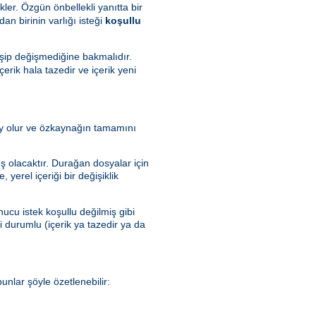
kler. Özgün önbellekli yanıtta bir
dan birinin varlığı isteği
koşullu
şip değişmediğine bakmalıdır.
rik hala tazedir ve içerik yeni
olay olur ve özkaynağın tamamını
ış olacaktır. Durağan dosyalar için
yerel içeriği bir değişiklik
ucu istek koşullu değilmiş gibi
ki durumlu (içerik ya tazedir ya da
nlar şöyle özetlenebilir: