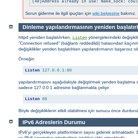
(48)Address already in use: make_sock: coul
Sorun giderme ile ilgili ipuçları için
wiki belgesine
bakınız.
Dinleme yapılandırmasının yeniden başlatır
httpd yeniden başlatılırken,
yönergelerindeki değişikli
Listen
"Connection refused" (bağlantı reddedildi) hatasından kaçınma
değişiklikler yenden başlatılrken yapılandırmanın başarısız
Örneğin:
Listen
127.0
.
0.1
:
80
yapılandırmasını aşağıdakiyle değiştirmek yenden başlatma 
sadece 127.0.0.1 adresine bağlanmakla çelişir.
Listen
80
Böyle değişikliklerin etkili olabilmesi için sunucu önce durdurul
IPv6 Adreslerin Durumu
IPv6'yı gerçekleyen platformların sayısı giderek artmaktadır.
ve IPv6 üzerinden gönderilmiş istekleri elde etmektedir.