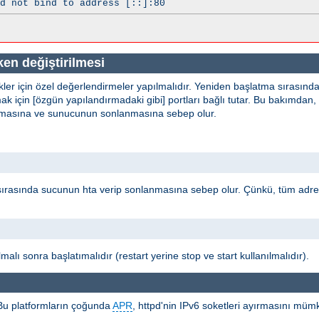
d not bind to address [::]:80
ken değiştirilmesi
kler için özel değerlendirmeler yapılmalıdır. Yeniden başlatma sırasınd
k için [özgün yapılandırmadaki gibi] portları bağlı tutar. Bu bakımdan,
 olmasına ve sunucunun sonlanmasına sebep olur.
sırasında sucunun hta verip sonlanmasına sebep olur. Çünkü, tüm adr
malı sonra başlatımalıdır (restart yerine stop ve start kullanılmalıdır).
 Bu platformların çoğunda
APR
, httpd'nin IPv6 soketleri ayırmasını müm