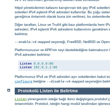
httpd yöneticilerinin kafasını karıştırıran tek şey IPv6 soket
soketleri IPv4 eşlemli IPv6 adresleri kullanırlar. Bu çoğu 
gereğince öntanımlı olarak buna izin verilmez; bu sistemlerde
Diğer taraftan, Linux ve Tru64 gibi bazı platformlarda hem I
adresleri, IPv4 eşlemli IPv6 adreslerin kullanımını gerektiren
belirtiniz.
seçeneği, FreeBSD, NetBSD ve OpenBS
--enable-v4-mapped
Platformunuzun ve APR'nin neyi desteklediğine bakmaksızın
IPv4 adresleri belirtiniz:
Listen
0.0
.
0.0
:
80
Listen
192.0
.
2.1
:
80
Platformunuz IPv4 ve IPv6 adresleri ayrı soketlerden kabul e
betiğine
seçeneğini beli
configure
--disable-v4-mapped
Protokolü Listen ile Belirtme
yönergesinin isteğe bağlı ikinci değiştirgesi
protokol
ç
Listen
öntanımlıdır. Protokol, isteğin hangi modül tarafından işlenec