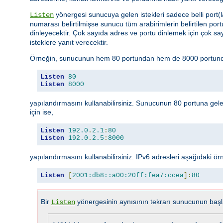
yönergesi sunucuya gelen istekleri sadece belli port(l
Listen
numarası belirtilmişse sunucu tüm arabirimlerin belirtilen portun
dinleyecektir. Çok sayıda adres ve portu dinlemek için çok s
isteklere yanıt verecektir.
Örneğin, sunucunun hem 80 portundan hem de 8000 portundan
Listen
80
Listen
8000
yapılandırmasını kullanabilirsiniz. Sunucunun 80 portuna gele
için ise,
Listen
192.0
.
2.1
:
80
Listen
192.0
.
2.5
:
8000
yapılandırmasını kullanabilirsiniz. IPv6 adresleri aşağıdaki örnek
Listen
[
2001:db8::a00:20ff:fea7:ccea
]:
80
Bir
yönergesinin aynısının tekrarı sunucunun başla
Listen