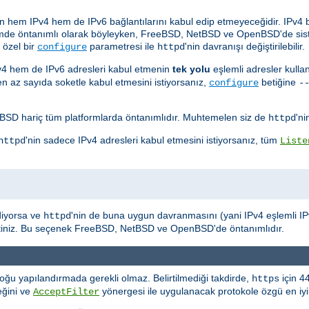
lerin hem IPv4 hem de IPv6 bağlantılarını kabul edip etmeyeceğidir. IPv4 
sistemde öntanımlı olarak böyleyken, FreeBSD, NetBSD ve OpenBSD'de si
 özel bir
parametresi ile
'nin davranışı değiştirilebilir.
configure
httpd
Pv4 hem de IPv6 adresleri kabul etmenin
tek yolu
eşlemli adresler kulla
 en az sayıda soketle kabul etmesini istiyorsanız,
betiğine
configure
-
D hariç tüm platformlarda öntanımlıdır. Muhtemelen siz de
'ni
httpd
'nin sadece IPv4 adresleri kabul etmesini istiyorsanız, tüm
httpd
Liste
diyorsa ve
'nin de buna uygun davranmasını (yani IPv4 eşlemli IPv6
httpd
rtiniz. Bu seçenek FreeBSD, NetBSD ve OpenBSD'de öntanımlıdır.
oğu yapılandırmada gerekli olmaz. Belirtilmediği takdirde,
için 4
https
eğini ve
yönergesi ile uygulanacak protokole özgü en iyile
AcceptFilter