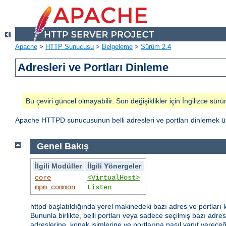
Apache
>
HTTP Sunucusu
>
Belgeleme
>
Sürüm 2.4
Adresleri ve Portları Dinleme
Bu çeviri güncel olmayabilir. Son değişiklikler için İngilizce sürü
Apache HTTPD sunucusunun belli adresleri ve portları dinlemek üz
Genel Bakış
İlgili Modüller
İlgili Yönergeler
core
<VirtualHost>
mpm_common
Listen
httpd başlatıldığında yerel makinedeki bazı adres ve portları 
Bununla birlikte, belli portları veya sadece seçilmiş bazı adresl
adreslerine, konak isimlerine ve portlarına nasıl yanıt vereceğ