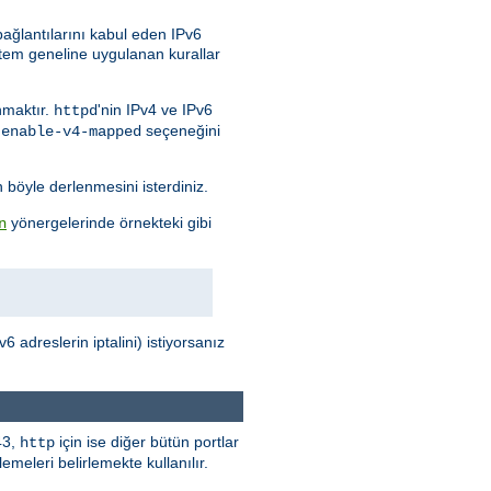
bağlantılarını kabul eden IPv6
stem geneline uygulanan kurallar
nmaktır.
'nin IPv4 ve IPv6
httpd
seçeneğini
-enable-v4-mapped
n böyle derlenmesini isterdiniz.
yönergelerinde örnekteki gibi
n
 adreslerin iptalini) istiyorsanız
43,
için ise diğer bütün portlar
http
meleri belirlemekte kullanılır.