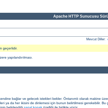
Apache HTTP Sunucusu Sürü
Mevcut Diller:
m geçerlidir.
ere yapılandırılması.
kendine bağlar ve gelecek istekleri bekler. Öntanımlı olarak makine üzer
eri ya da her ikisini de dinlemesi için bunun belirtilmesi gerekebilir. Bu ç
inin belirlendiği
sanal konak
özelliği ile birlikte yürür.