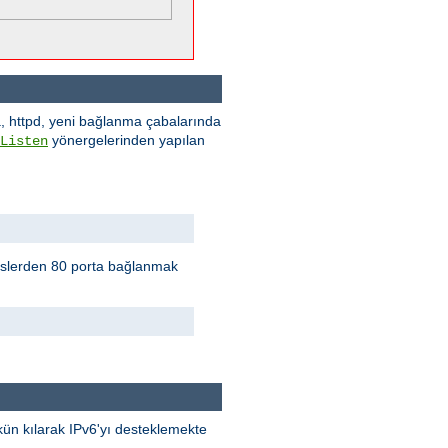
a, httpd, yeni bağlanma çabalarında
yönergelerinden yapılan
Listen
eslerden 80 porta bağlanmak
kün kılarak IPv6'yı desteklemekte