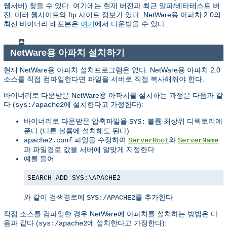
웹서버) 찾을 수 있다. 여기에는 현재 버전과 최근 알파/베타테스트 버
전, 미러 웹사이트와 ftp 사이트 정보가 있다. NetWare용 아파치 2.0의
최신 바이너리 배포본은
여기
에서 다운받을 수 있다.
NetWare용 아파치 설치하기
현재 NetWare용 아파치 설치프로그램은 없다. NetWare용 아파치 2.0
소스를 직접 컴파일한다면 파일을 서버로 직접 복사해줘야 한다.
바이너리로 다운받은 NetWare용 아파치를 설치하는 과정은 다음과 같
다 (
에 설치한다고 가정한다):
sys:/apache2
바이너리로 다운받은 압축파일을
볼륨 최상위 디렉토리에
SYS:
푼다 (다른 볼륨에 설치해도 된다)
파일을 수정하여
와
apache2.conf
ServerRoot
ServerName
과 파일경로 값을 서버에 알맞게 지정한다
예를 들어
SEARCH ADD SYS:\APACHE2
와 같이 검색경로에
를 추가한다
SYS:/APACHE2
직접 소스를 컴파일한 경우 NetWare에 아파치를 설치하는 방법은 다
음과 같다 (
에 설치한다고 가정한다):
sys:/apache2