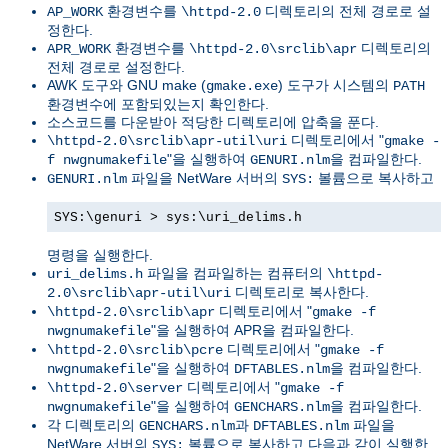
환경변수를
디렉토리의 전체 경로로 설
AP_WORK
\httpd-2.0
정한다.
환경변수를
디렉토리의
APR_WORK
\httpd-2.0\srclib\apr
전체 경로로 설정한다.
AWK 도구와 GNU make (
) 도구가 시스템의
gmake.exe
PATH
환경변수에 포함되있는지 확인한다.
소스코드를 다운받아 적당한 디렉토리에 압축을 푼다.
디렉토리에서 "
\httpd-2.0\srclib\apr-util\uri
gmake -
"을 실행하여
을 컴파일한다.
f nwgnumakefile
GENURI.nlm
파일을 NetWare 서버의
볼륨으로 복사하고
GENURI.nlm
SYS:
SYS:\genuri > sys:\uri_delims.h
명령을 실행한다.
파일을 컴파일하는 컴퓨터의
uri_delims.h
\httpd-
디렉토리로 복사한다.
2.0\srclib\apr-util\uri
디렉토리에서 "
\httpd-2.0\srclib\apr
gmake -f
"을 실행하여 APR을 컴파일한다.
nwgnumakefile
디렉토리에서 "
\httpd-2.0\srclib\pcre
gmake -f
"을 실행하여
을 컴파일한다.
nwgnumakefile
DFTABLES.nlm
디렉토리에서 "
\httpd-2.0\server
gmake -f
"을 실행하여
을 컴파일한다.
nwgnumakefile
GENCHARS.nlm
각 디렉토리의
과
파일을
GENCHARS.nlm
DFTABLES.nlm
NetWare 서버의
볼륨으로 복사하고 다음과 같이 실행한
SYS: