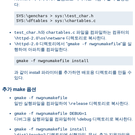
다:
SYS:\genchars > sys:\test_char.h
SYS:\dftables > sys:\chartables.c
와
파일을 컴파일하는 컴퓨터의
test_char.h
chartables.c
디렉토리로 복사한다.
\httpd-2.0\os\netware
디렉토리에서 "
"을 실
\httpd-2.0
gmake -f nwgnumakefile
행하여 아파치를 컴파일한다.
gmake -f nwgnumakefile install
과 같이 install 파라미터를 추가하면 배포용 디렉토리를 만들 수
있다.
추가 make 옵션
gmake -f nwgnumakefile
일반 실행파일을 컴파일하여
디렉토리로 복사한다.
\release
gmake -f nwgnumakefile DEBUG=1
디버그용 실행파일을 컴파일하여
디렉토리로 복사한다.
\debug
gmake -f nwgnumakefile install
디렉토리에 실행파일, 문서, 추가 지원파일을
\dist\Apache2