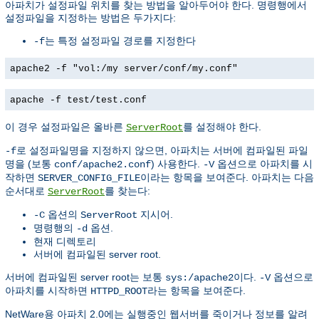
아파치가 설정파일 위치를 찾는 방법을 알아두어야 한다. 명령행에서
설정파일을 지정하는 방법은 두가지다:
는 특정 설정파일 경로를 지정한다
-f
apache2 -f "vol:/my server/conf/my.conf"
apache -f test/test.conf
이 경우 설정파일은 올바른
를 설정해야 한다.
ServerRoot
로 설정파일명을 지정하지 않으면, 아파치는 서버에 컴파일된 파일
-f
명을 (보통
) 사용한다.
옵션으로 아파치를 시
conf/apache2.conf
-V
작하면
이라는 항목을 보여준다. 아파치는 다음
SERVER_CONFIG_FILE
순서대로
를 찾는다:
ServerRoot
옵션의
지시어.
-C
ServerRoot
명령행의
옵션.
-d
현재 디렉토리
서버에 컴파일된 server root.
서버에 컴파일된 server root는 보통
이다.
옵션으로
sys:/apache2
-V
아파치를 시작하면
라는 항목을 보여준다.
HTTPD_ROOT
NetWare용 아파치 2.0에는 실행중인 웹서버를 죽이거나 정보를 알려