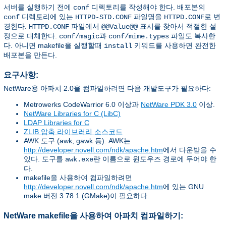
서버를 실행하기 전에
디렉토리를 작성해야 한다. 배포본의
conf
디렉토리에 있는
파일명을
로 변
conf
HTTPD-STD.CONF
HTTPD.CONF
경한다.
파일에서
표시를 찾아서 적절한 설
HTTPD.CONF
@@Value@@
정으로 대체한다.
과
파일도 복사한
conf/magic
conf/mime.types
다. 아니면 makefile을 실행할때
키워드를 사용하면 완전한
install
배포본을 만든다.
요구사항:
NetWare용 아파치 2.0을 컴파일하려면 다음 개발도구가 필요하다:
Metrowerks CodeWarrior 6.0 이상과
NetWare PDK 3.0
이상.
NetWare Libraries for C (LibC)
LDAP Libraries for C
ZLIB 압축 라이브러리 소스코드
AWK 도구 (awk, gawk 등). AWK는
http://developer.novell.com/ndk/apache.htm
에서 다운받을 수
있다. 도구를
란 이름으로 윈도우즈 경로에 두어야 한
awk.exe
다.
makefile을 사용하여 컴파일하려면
http://developer.novell.com/ndk/apache.htm
에 있는 GNU
make 버전 3.78.1 (GMake)이 필요하다.
NetWare makefile을 사용하여 아파치 컴파일하기: