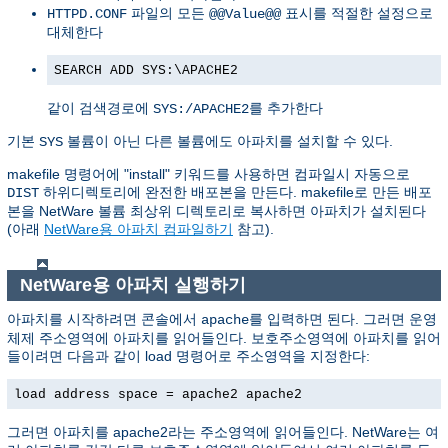
파일의 모든
표시를 적절한 설정으로
HTTPD.CONF
@@Value@@
대체한다
SEARCH ADD SYS:\APACHE2
같이 검색경로에
를 추가한다
SYS:/APACHE2
기본
볼륨이 아닌 다른 볼륨에도 아파치를 설치할 수 있다.
SYS
makefile 명령어에 "install" 키워드를 사용하면 컴파일시 자동으로
하위디렉토리에 완전한 배포본을 만든다. makefile로 만든 배포
DIST
본을 NetWare 볼륨 최상위 디렉토리로 복사하면 아파치가 설치된다
(아래
NetWare용 아파치 컴파일하기
참고).
NetWare용 아파치 실행하기
아파치를 시작하려면 콘솔에서
를 입력하면 된다. 그러면 운영
apache
체제 주소영역에 아파치를 읽어들인다. 보호주소영역에 아파치를 읽어
들이려면 다음과 같이 load 명령어로 주소영역을 지정한다:
load address space = apache2 apache2
그러면 아파치를 apache2라는 주소영역에 읽어들인다. NetWare는 여