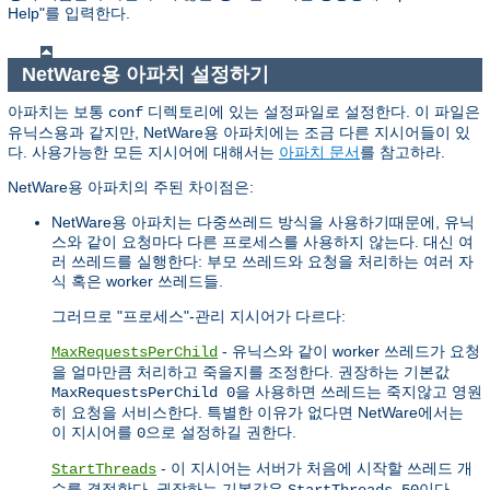
Help"를 입력한다.
NetWare용 아파치 설정하기
아파치는 보통
디렉토리에 있는 설정파일로 설정한다. 이 파일은
conf
유닉스용과 같지만, NetWare용 아파치에는 조금 다른 지시어들이 있
다. 사용가능한 모든 지시어에 대해서는
아파치 문서
를 참고하라.
NetWare용 아파치의 주된 차이점은:
NetWare용 아파치는 다중쓰레드 방식을 사용하기때문에, 유닉
스와 같이 요청마다 다른 프로세스를 사용하지 않는다. 대신 여
러 쓰레드를 실행한다: 부모 쓰레드와 요청을 처리하는 여러 자
식 혹은 worker 쓰레드들.
그러므로 "프로세스"-관리 지시어가 다르다:
- 유닉스와 같이 worker 쓰레드가 요청
MaxRequestsPerChild
을 얼마만큼 처리하고 죽을지를 조정한다. 권장하는 기본값
을 사용하면 쓰레드는 죽지않고 영원
MaxRequestsPerChild 0
히 요청을 서비스한다. 특별한 이유가 없다면 NetWare에서는
이 지시어를
으로 설정하길 권한다.
0
- 이 지시어는 서버가 처음에 시작할 쓰레드 개
StartThreads
수를 결정한다. 권장하는 기본값은
이다.
StartThreads 50