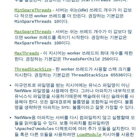
- 서버는 쉬는(idle) 쓰레드 개수가 이 값보
MinSpareThreads
다 적으면 worker 쓰레드를 더 만든다. 권장하는 기본값은
이다.
MinSpareThreads 10
- 서버는 쉬는 쓰레드 개수가 이 값보다 많
MaxSpareThreads
으면 worker 쓰레드를 죽이기 시작한다. 권장하는 기본값은
이다.
MaxSpareThreads 100
- 이 지시어는 worker 쓰레드의 최대 개수를 제한
MaxThreads
한다. 권장하는 기본값은
이다.
ThreadsPerChild 250
- 한 worker 쓰레드가 사용할 스택 크기를
ThreadStackSize
지시한다. 권장하는 기본값은
이다.
ThreadStackSize 65536
아규먼트로 파일명을 받는 지시어에는 유닉스 파일명이 아닌
NetWare 파일명을 사용해야 한다. 그러나 아파치가 내부적으로
유닉스식 파일명을 사용하기때문에 백슬래쉬 대신 슬래쉬를 사
용해야 한다. 모든 절대경로에 볼륨명을 포함하길 바란다. 볼륨
명을 생략하면 아파치는
볼륨이라고 잘못 가정할 수 있다.
SYS:
NetWare용 아파치는 서버를 다시 컴파일하지 않고 실행할때 모
듈을 읽어들일 수 있다. 보통 아파치를 컴파일하면
디렉토리에 여러 추가 모듈을 설치한다. 이
\Apache2\modules
들 혹은 다른 모듈을 사용하려면
지시어를 사용한
LoadModule