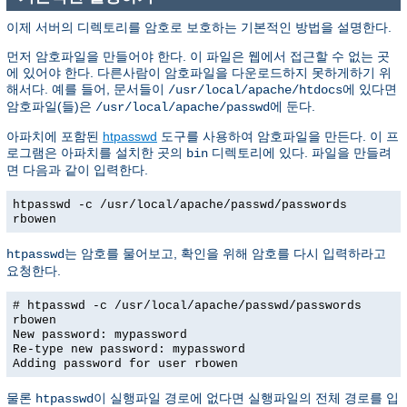
이제 서버의 디렉토리를 암호로 보호하는 기본적인 방법을 설명한다.
먼저 암호파일을 만들어야 한다. 이 파일은 웹에서 접근할 수 없는 곳
에 있어야 한다. 다른사람이 암호파일을 다운로드하지 못하게하기 위
해서다. 예를 들어, 문서들이
에 있다면
/usr/local/apache/htdocs
암호파일(들)은
에 둔다.
/usr/local/apache/passwd
아파치에 포함된
htpasswd
도구를 사용하여 암호파일을 만든다. 이 프
로그램은 아파치를 설치한 곳의
디렉토리에 있다. 파일을 만들려
bin
면 다음과 같이 입력한다.
htpasswd -c /usr/local/apache/passwd/passwords
rbowen
는 암호를 물어보고, 확인을 위해 암호를 다시 입력하라고
htpasswd
요청한다.
# htpasswd -c /usr/local/apache/passwd/passwords
rbowen
New password: mypassword
Re-type new password: mypassword
Adding password for user rbowen
물론
이 실행파일 경로에 없다면 실행파일의 전체 경로를 입
htpasswd