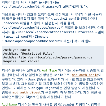
력해야 한다. 내가 사용하는 서버에서는
에 실행파일이 있다.
/usr/local/apache/bin/htpasswd
다음으로 서버가 암호를 요청하도록 설정하고, 서버에게 어떤 사용자
의 접근을 허용할지 알려줘야 한다.
를 편집하거나
apache2.conf
파일을 사용하여 설정한다. 예를 들어,
.htaccess
디렉토리를 보호하려면, 아래
/usr/local/apache/htdocs/secret
지시어를
파일이
/usr/local/apache/htdocs/secret/.htaccess
나
의 <Directory
apache2.conf
/usr/local/apache/apache/htdocs/secret> 섹션에 적어야 한다.
AuthType Basic
AuthName "Restricted Files"
AuthUserFile /usr/local/apache/passwd/passwords
Require user rbowen
지시어를 하나씩 살펴보자.
지시어는 사용자를 인증할 방법
AuthType
을 선택한다. 가장 일반적인 방법은
으로,
이
Basic
mod_auth_basic
구현한다. 그러나 Basic 인증은 브라우저가 서버로 암호를 암호화하지
않고 보낸다. 그러므로 기밀 자료를 보호하기위해 이 방법을 사용하면
안된다. 아파치는
라는 인증 방법도 지원한다. 이
AuthType Digest
방법은
가 구현하며, 매우 안전하다. 가장 최근 클
mod_auth_digest
라이언트들만이 Digest 인증을 지원한다고 한다.
지시어는 인증에 사용할
영역(realm)
을 지정한다. 영역은
AuthName