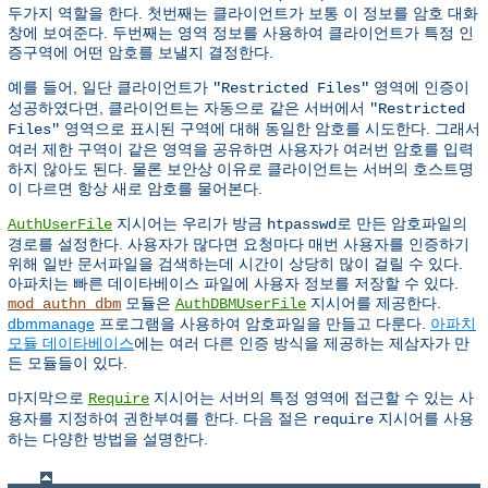
두가지 역할을 한다. 첫번째는 클라이언트가 보통 이 정보를 암호 대화
창에 보여준다. 두번째는 영역 정보를 사용하여 클라이언트가 특정 인
증구역에 어떤 암호를 보낼지 결정한다.
예를 들어, 일단 클라이언트가
영역에 인증이
"Restricted Files"
성공하였다면, 클라이언트는 자동으로 같은 서버에서
"Restricted
영역으로 표시된 구역에 대해 동일한 암호를 시도한다. 그래서
Files"
여러 제한 구역이 같은 영역을 공유하면 사용자가 여러번 암호를 입력
하지 않아도 된다. 물론 보안상 이유로 클라이언트는 서버의 호스트명
이 다르면 항상 새로 암호를 물어본다.
지시어는 우리가 방금
로 만든 암호파일의
AuthUserFile
htpasswd
경로를 설정한다. 사용자가 많다면 요청마다 매번 사용자를 인증하기
위해 일반 문서파일을 검색하는데 시간이 상당히 많이 걸릴 수 있다.
아파치는 빠른 데이타베이스 파일에 사용자 정보를 저장할 수 있다.
모듈은
지시어를 제공한다.
mod_authn_dbm
AuthDBMUserFile
dbmmanage
프로그램을 사용하여 암호파일을 만들고 다룬다.
아파치
모듈 데이타베이스
에는 여러 다른 인증 방식을 제공하는 제삼자가 만
든 모듈들이 있다.
마지막으로
지시어는 서버의 특정 영역에 접근할 수 있는 사
Require
용자를 지정하여 권한부여를 한다. 다음 절은
지시어를 사용
require
하는 다양한 방법을 설명한다.