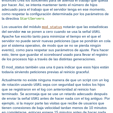
entonces crea los suficientes para se atienda el trabajo que queda
por hacer. Así, se intenta mantener tanto el número de hijos
adecuado para el trabajo que el servidor tenga en ese momento,
como respetar la configuración determinada por los parámetros de
la directiva
.
StartServers
Los usuarios del módulo
notarán que las estadísticas
mod_status
del servidor
no
se ponen a cero cuando se usa la señal
.
USR1
Apache fue escrito tanto para minimizar el tiempo en el que el
servidor no puede servir nuevas peticiones (que se pondrán en cola
por el sistema operativo, de modo que se no se pierda ningún
evento), como para respetar sus parámetros de ajuste. Para hacer
esto, tiene que guardar el
scoreboard
usado para llevar el registro
de los procesos hijo a través de las distintas generaciones.
El mod_status también usa una
para indicar que esos hijos están
G
todavía sirviendo peticiones previas al reinicio graceful.
Actualmente no existe ninguna manera de que un script con un log
de rotación usando
sepa con seguridad que todos los hijos
USR1
que se registraron en el log con anterioridad al reinicio han
terminado. Se aconseja que se use un retardo adecuado después
de enviar la señal
antes de hacer nada con el log antiguo. Por
USR1
ejemplo, si la mayor parte las visitas que recibe de usuarios que
tienen conexiones de baja velocidad tardan menos de 10 minutos
en completarse, entoces espere 15 minutos antes de hacer nada