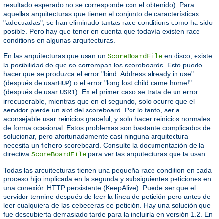
resultado esperado no se corresponde con el obtenido). Para
aquellas arquitecturas que tienen el conjunto de características
"adecuadas", se han eliminado tantas race conditions como ha sido
posible. Pero hay que tener en cuenta que todavía existen race
conditions en algunas arquitecturas.
En las arquitecturas que usan un
en disco, existe
ScoreBoardFile
la posibilidad de que se corrompan los scoreboards. Esto puede
hacer que se produzca el error "bind: Address already in use"
(después de usar
) o el error "long lost child came home!"
HUP
(después de usar
). En el primer caso se trata de un error
USR1
irrecuperable, mientras que en el segundo, solo ocurre que el
servidor pierde un slot del scoreboard. Por lo tanto, sería
aconsejable usar reinicios graceful, y solo hacer reinicios normales
de forma ocasional. Estos problemas son bastante complicados de
solucionar, pero afortunadamente casi ninguna arquitectura
necesita un fichero scoreboard. Consulte la documentación de la
directiva
para ver las arquitecturas que la usan.
ScoreBoardFile
Todas las arquitecturas tienen una pequeña race condition en cada
proceso hijo implicada en la segunda y subsiguientes peticiones en
una conexión HTTP persistente (KeepAlive). Puede ser que el
servidor termine después de leer la línea de petición pero antes de
leer cualquiera de las cebeceras de petición. Hay una solución que
fue descubierta demasiado tarde para la incluirla en versión 1.2. En