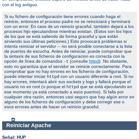
con el log antiguo.
Si su fichero de configuración tiene errores cuando haga el
reinicio, entonces el proceso padre no se reinciciará y terminará
con un error. En caso de un reinicio graceful, también dejará a los
procesos hijo ejecutandose mientras existan. (Estos son los hijos
de los que se está saliendo de forma graceful y que están
sirviendo sus últimas peticiones.) Esto provocará problemas si
intenta reiniciar el servidor -- no será posible conectarse a la lista
de puertos de escucha. Antes de reiniciar, puede comprobar que
la sintaxis de sus ficheros de configuracion es correcta con la
opción de línea de comandos
(consulte
httpd
). No obstante,
-t
esto no garantiza que el servidor se reinicie correctamente. Para
comprobar que no hay errores en los ficheros de configuración,
puede intentar iniciar
con un usuario diferente a root. Si no
httpd
hay errores, intentará abrir sus sockets y logs y fallará porque el
usuario no es root (o porque el
que se está ejecutando en
httpd
ese momento ya está conectado a esos puertos). Si falla por
cualquier otra razón, entonces casi seguro que hay algún error en
alguno de los ficheros de configuración y debe corregir ese o
esos errores antes de hacer un reinicio graceful.
Reiniciar Apache
Señal: HUP