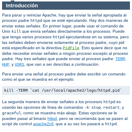
Introducción
Para parar y reiniciar Apache, hay que enviar la señal apropiada al
proceso padre
que se esté ejecutando. Hay dos maneras de
httpd
enviar estas señales. En primer lugar, puede usar el comando de
Unix
que envía señales directamente a los procesos. Puede
kill
que tenga varios procesos
ejecutandose en su sistema, pero
httpd
las señales deben enviarse solamente al proceso padre, cuyo pid
está especificado en la directiva
. Esto quiere decir que no
PidFile
debe necesitar enviar señales a ningún proceso excepto al proceso
padre. Hay tres señales que puede enviar al proceso padre:
,
TERM
, y
, que van a ser descritas a continuación.
HUP
USR1
Para enviar una señal al proceso padre debe escribir un comando
como el que se muestra en el ejemplo:
kill -TERM `cat /usr/local/apache2/logs/httpd.pid`
La segunda manera de enviar señales a los procesos
es
httpd
usando las opciones de línea de comandos
:
,
, y
-k
stop
restart
, como se muestra más abajo. Estas opciones se le
graceful
pueden pasar al binario
httpd
, pero se recomienda que se pasen al
script de control
apache2ctl
, que a su vez los pasará a
.
httpd