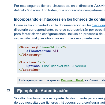
Por este segundo fichero
, en el directorio
.htaccess
/www/
definido
, que sobrescribe completamente
Options Includes
Incorporando el .htaccess en los ficheros de config
Como se ha comentado en la documentación en las
Seccion
directorio correspondiente, pero se sobrescribirán por otros 
para forzar ciertas configuraciones, incluso en presencia de
se permite cualquier otra cosa en
puede usar:
.htaccess
<
Directory
"/www/htdocs"
>
AllowOverride
All
</
Directory
>
<
Location
"/"
>
Options
+IncludesNoExec
-ExecCGI
</
Location
>
Este ejemplo asume que su
es
DocumentRoot
/www/htd
Ejemplo de Autenticación
Si saltó directamente a esta parte del documento para averi
de que necesita usar ficheros
para configurar aut
.htaccess