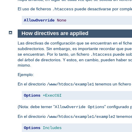
El uso de ficheros
puede desactivarse por complet
.htaccess
AllowOverride
None
How directives are applied
Las directivas de configuración que se encuentran en el fich
subdirectorios. Sin embargo, es importante recordar que pue
se encuentran. Por lo tanto, un fichero
puede sobr
.htaccess
del árbol de directorios. Y estos, en cambio, pueden haber so
mismo.
Ejemplo:
En el directorio
tenemos un ficher
/www/htdocs/example1
Options
+ExecCGI
(Nota: debe terner "
" configurado p
AllowOverride Options
En el directorio
tenemos
/www/htdocs/example1/example2
Options
Includes