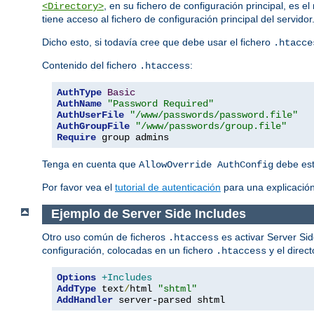
, en su fichero de configuración principal, es 
<Directory>
tiene acceso al fichero de configuración principal del servido
Dicho esto, si todavía cree que debe usar el fichero
.htacce
Contenido del fichero
:
.htaccess
AuthType
Basic
AuthName
"Password Required"
AuthUserFile
"/www/passwords/password.file"
AuthGroupFile
"/www/passwords/group.file"
Require
 group admins
Tenga en cuenta que
debe esta
AllowOverride AuthConfig
Por favor vea el
tutorial de autenticación
para una explicación
Ejemplo de Server Side Includes
Otro uso común de ficheros
es activar Server Sid
.htaccess
configuración, colocadas en un fichero
y el direc
.htaccess
Options
+Includes
AddType
 text
/
html 
"shtml"
AddHandler
 server-parsed shtml