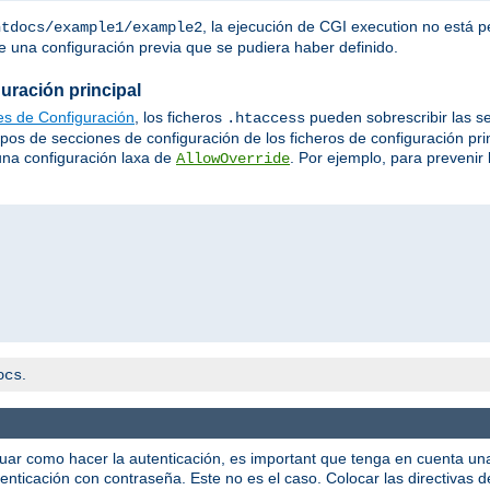
, la ejecución de CGI execution no está p
htdocs/example1/example2
 una configuración previa que se pudiera haber definido.
uración principal
es de Configuración
, los ficheros
pueden sobrescribir las s
.htaccess
tipos de secciones de configuración de los ficheros de configuración pr
 una configuración laxa de
. Por ejemplo, para prevenir 
AllowOverride
.
ocs
guar como hacer la autenticación, es important que tenga en cuenta u
enticación con contraseña. Este no es el caso. Colocar las directivas 