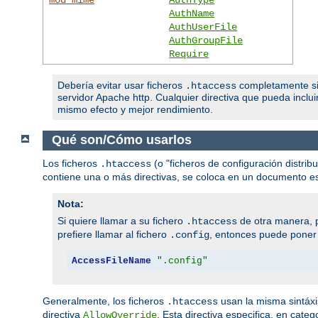
AuthName
AuthUserFile
AuthGroupFile
Require
Debería evitar usar ficheros
completamente si t
.htaccess
servidor Apache http. Cualquier directiva que pueda inclui
mismo efecto y mejor rendimiento.
Qué son/Cómo usarlos
Los ficheros
(o "ficheros de configuración distribu
.htaccess
contiene una o más directivas, se coloca en un documento espe
Nota:
Si quiere llamar a su fichero
de otra manera, p
.htaccess
prefiere llamar al fichero
, entonces puede poner l
.config
AccessFileName
".config"
Generalmente, los ficheros
usan la misma sintáxi
.htaccess
directiva
. Esta directiva especifica, en cate
AllowOverride