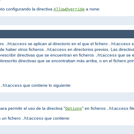
o configurando la directiva
a
:
AllowOverride
none
ero
se aplican al directorio en el que el fichero
s
.htaccess
.htaccess
de haber otros ficheros
en directorios previos. Las directiv
.htaccess
escribir directivas que se encuentran en ficheros
que se e
.htaccess
brescrito directivas que se encontraban más arriba, o en el fichero prin
o
que contiene lo siguiente:
.htaccess
ara permitir el uso de la directiva "
" en ficheros
fil
Options
.htaccess
 un fichero
que contiene:
.htaccess