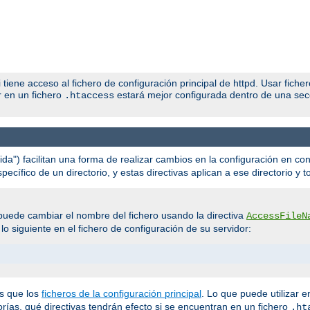
iene acceso al fichero de configuración principal de httpd. Usar fiche
r en un fichero
estará mejor configurada dentro de una se
.htaccess
ida") facilitan una forma de realizar cambios en la configuración en con
cífico de un directorio, y estas directivas aplican a ese directorio y t
uede cambiar el nombre del fichero usando la directiva
AccessFileN
o siguiente en el fichero de configuración de su servidor:
s que los
ficheros de la configuración principal
. Lo que puede utilizar e
gorías, qué directivas tendrán efecto si se encuentran en un fichero
.ht