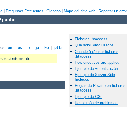
as
|
Preguntas Frecuentes
|
Glosario
|
Mapa del sitio web
|
Reportar un error
 Apache
Ficheros .htaccess
Qué son/Cómo usarlos
les:
en
|
es
|
fr
|
ja
|
ko
|
pt-br
Cuando (no) usar ficheros
.htaccess
os recientemente.
How directives are applied
Ejemplo de Autenticación
Ejemplo de Server Side
Includes
Reglas de Rewrite en ficheros
.htaccess
Ejemplo de CGI
Resolución de problemas