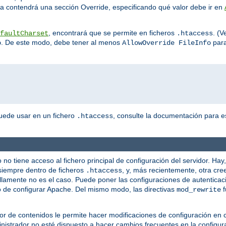
va contendrá una sección Override, especificando qué valor debe ir en
, encontrará que se permite en ficheros
. (V
faultCharset
.htaccess
. De este modo, debe tener al menos
para
o
AllowOverride FileInfo
puede usar en un fichero
, consulte la documentación para es
.htaccess
no tiene acceso al fichero principal de configuración del servidor. Hay
siempre dentro de ficheros
, y, más recientemente, otra cre
.htaccess
illamente no es el caso. Puede poner las configuraciones de autenticac
ido de configurar Apache. Del mismo modo, las directivas
f
mod_rewrite
 de contenidos le permite hacer modificaciones de configuración en co
ministrador no esté dispuesto a hacer cambios frecuentes en la configu