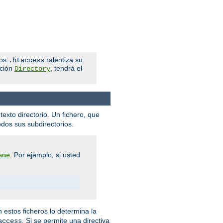
ros
ralentiza su
.htaccess
cción
, tendrá el
Directory
texto directorio. Un fichero, que
odos sus subdirectorios.
. Por ejemplo, si usted
ame
n estos ficheros lo determina la
. Si se permite una directiva
access