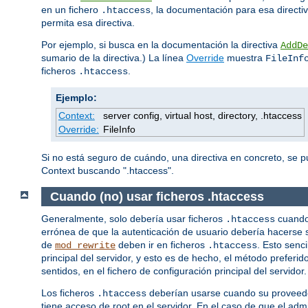
en un fichero
, la documentación para esa directi
.htaccess
permita esa directiva.
Por ejemplo, si busca en la documentación la directiva
AddDe
sumario de la directiva.) La línea
Override
muestra
FileInf
ficheros
.
.htaccess
Ejemplo:
Context:
server config, virtual host, directory, .htaccess
Override:
FileInfo
Si no está seguro de cuándo, una directiva en concreto, se 
Context buscando ".htaccess".
Cuando (no) usar ficheros .htaccess
Generalmente, solo debería usar ficheros
cuando 
.htaccess
errónea de que la autenticación de usuario debería hacerse 
de
deben ir en ficheros
. Esto senc
mod_rewrite
.htaccess
principal del servidor, y esto es de hecho, el método prefer
sentidos, en el fichero de configuración principal del servidor.
Los ficheros
deberían usarse cuando su proveedor
.htaccess
tiene acceso de root en el servidor. En el caso de que el ad