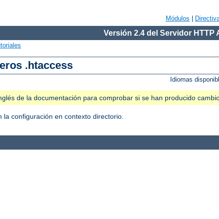
Módulos
|
Directiv
Versión 2.4 del Servidor HTTP
toriales
heros .htaccess
Idiomas disponib
n inglés de la documentación para comprobar si se han producido cambi
 la configuración en contexto directorio.