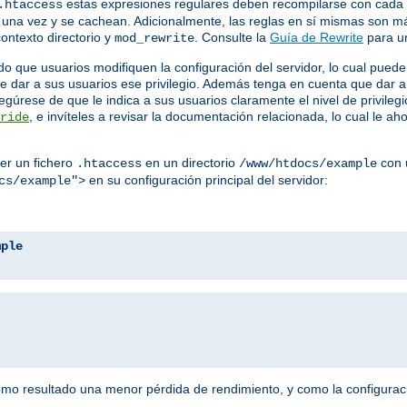
estas expresiones regulares deben recompilarse con cada so
.htaccess
an una vez y se cachean. Adicionalmente, las reglas en sí mismas son 
ontexto directorio y
. Consulte la
Guía de Rewrite
para un
mod_rewrite
o que usuarios modifiquen la configuración del servidor, lo cual puede
e dar a sus usuarios ese privilegio. Además tenga en cuenta que dar a 
gúrese de que le indica a sus usuarios claramente el nivel de privileg
, e invíteles a revisar la documentación relacionada, lo cual le 
ride
er un fichero
en un directorio
con u
.htaccess
/www/htdocs/example
en su configuración principal del servidor:
cs/example">
mple
como resultado una menor pérdida de rendimiento, y como la configura
.