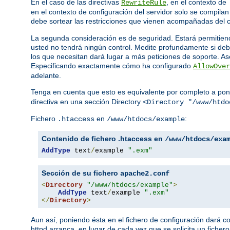
En el caso de las directivas
, en el contexto de
RewriteRule
en el contexto de configuración del servidor solo se compil
debe sortear las restricciones que vienen acompañadas del c
La segunda consideración es de seguridad. Estará permitiend
usted no tendrá ningún control. Medite profundamente si deb
los que necesitan dará lugar a más peticiones de soporte. Ase
Especificando exactamente cómo ha configurado
AllowOver
adelante.
Tenga en cuenta que esto es equivalente por completo a pon
directiva en una sección Directory
<Directory "/www/htdo
Fichero
en
:
.htaccess
/www/htdocs/example
Contenido de fichero .htaccess en
/www/htdocs/exa
AddType
 text
/
example 
".exm"
Sección de su fichero
apache2.conf
<
Directory
"/www/htdocs/example"
>
AddType
 text
/
example 
".exm"
</
Directory
>
Aun así, poniendo ésta en el fichero de configuración dará 
httpd arranca, en lugar de cada vez que se solicita un fichero