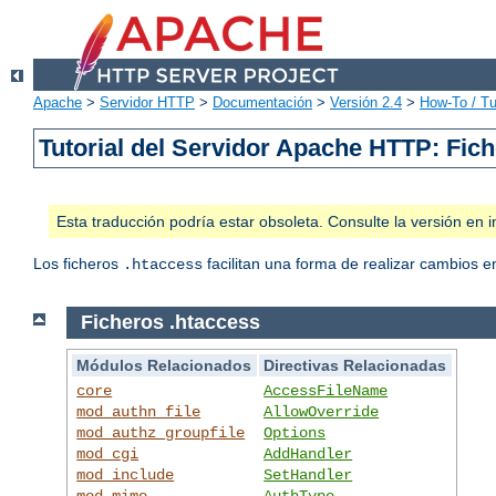
Apache
>
Servidor HTTP
>
Documentación
>
Versión 2.4
>
How-To / Tu
Tutorial del Servidor Apache HTTP: Fic
Esta traducción podría estar obsoleta. Consulte la versión e
Los ficheros
facilitan una forma de realizar cambios en
.htaccess
Ficheros .htaccess
Módulos Relacionados
Directivas Relacionadas
core
AccessFileName
mod_authn_file
AllowOverride
mod_authz_groupfile
Options
mod_cgi
AddHandler
mod_include
SetHandler
mod_mime
AuthType