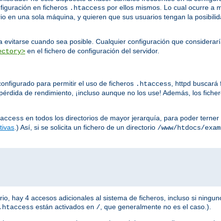
nfiguración en ficheros
por ellos mismos. Lo cual ocurre a 
.htaccess
io en una sola máquina, y quieren que sus usuarios tengan la posibilid
 evitarse cuando sea posible. Cualquier configuración que considerar
en el fichero de configuración del servidor.
ectory>
onfigurado para permitir el uso de ficheros
, httpd buscará
.htaccess
érdida de rendimiento, ¡incluso aunque no los use! Además, los fiche
en todos los directorios de mayor jerarquía, para poder terner 
access
tivas
.) Así, si se solicita un fichero de un directorio
/www/htdocs/exam
io, hay 4 accesos adicionales al sistema de ficheros, incluso si ningun
están activados en
, que generalmente no es el caso.).
.htaccess
/