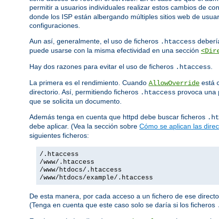
permitir a usuarios individuales realizar estos cambios de co
donde los ISP están albergando múltiples sitios web de usuar
configuraciones.
Aun así, generalmente, el uso de ficheros
debería
.htaccess
puede usarse con la misma efectividad en una sección
<Dir
Hay dos razones para evitar el uso de ficheros
.
.htaccess
La primera es el rendimiento. Cuando
está c
AllowOverride
directorio. Así, permitiendo ficheros
provoca una p
.htaccess
que se solicita un documento.
Además tenga en cuenta que httpd debe buscar ficheros
.ht
debe aplicar. (Vea la sección sobre
Cómo se aplican las direc
siguientes ficheros:
/.htaccess
/www/.htaccess
/www/htdocs/.htaccess
/www/htdocs/example/.htaccess
De esta manera, por cada acceso a un fichero de ese director
(Tenga en cuenta que este caso solo se daría si los ficheros