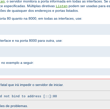
, o servidor monitora a porta informada em todas as interfaces. Se
ten
ce especificadas. Múltiplas diretivas
podem ser usadas para esp
Listen
ões de quaisquer dos endereços e portas listados.
orta 80 quanto na 8000, em todas as interfaces, use:
terface e na porta 8000 para outra, use:
 no exemplo a seguir:
atal que irá impedir o servidor de iniciar.
d not bind to address [::]:80
ões de problemas.