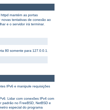
o httpd mantém as portas
r novas tentativas de conexão ao
har e o servidor irá terminar.
orta 80 somente para 127.0.0.1.
etes IPv6 e manipule requisições
 IPv6. Lidar com conexões IPv4 com
por padrão no FreeBSD, NetBSD e
metro especial do programa