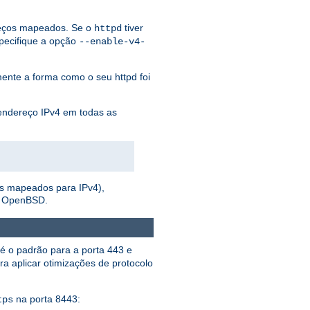
reços mapeados. Se o
tiver
httpd
pecifique a opção
--enable-v4-
nte a forma como o seu httpd foi
 endereço IPv4 em todas as
os mapeados para IPv4),
e OpenBSD.
é o padrão para a porta 443 e
a aplicar otimizações de protocolo
na porta 8443:
tps