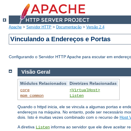
Apache
>
Servidor HTTP
>
Documentação
>
Versão 2.4
Vinculando a Endereços e Portas
Configurando o Servidor HTTP Apache para escutar em endereços
Visão Geral
Módulos Relacionados
Diretrizes Relacionadas
core
<VirtualHost>
mpm_common
Listen
Quando o httpd inicia, ele se vincula a algumas portas e en
endereços na máquina. No entanto, pode ser necessário mo
dois. Isto é muitas vezes combinado com o recurso de
Host V
A diretiva
informa ao servidor que ele deve aceitar r
Listen