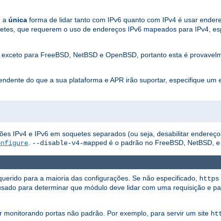
, a
única
forma de lidar tanto com IPv6 quanto com IPv4 é usar ende
etes, que requerem o uso de endereços IPv6 mapeados para IPv4, es
s exceto para FreeBSD, NetBSD e OpenBSD, portanto esta é provavelme
pendente do que a sua plataforma e APR irão suportar, especifique um
exões IPv4 e IPv6 em soquetes separados (ou seja, desabilitar endereç
.
é o padrão no FreeBSD, NetBSD, 
onfigure
--disable-v4-mapped
uerido para a maioria das configurações. Se não especificado,
https
usado para determinar que módulo deve lidar com uma requisição e par
ver monitorando portas não padrão. Por exemplo, para servir um site
ht