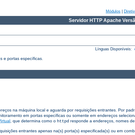
Módulos
|
Direti
Servidor HTTP Apache Versã
Línguas Disponíveis:
 e portas específicas.
dereços na máquina local e aguarda por requisições entrantes. Por padr
nitoramento em portas específicas ou somente em endereços selecio
irtual
, que determina como o
responde a endereços, nomes de h
httpd
equisições entrantes apenas na(s) porta(s) especificada(s) ou em com