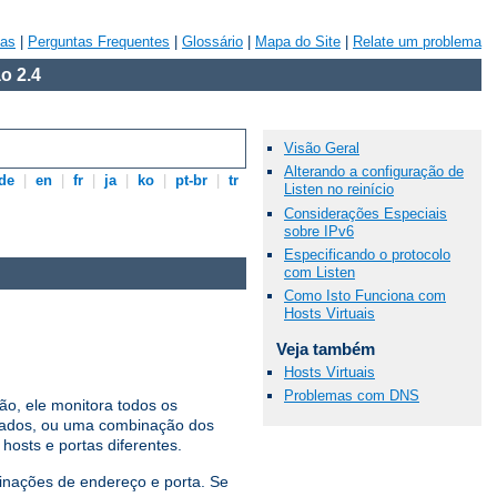
vas
|
Perguntas Frequentes
|
Glossário
|
Mapa do Site
|
Relate um problema
o 2.4
Visão Geral
Alterando a configuração de
de
|
en
|
fr
|
ja
|
ko
|
pt-br
|
tr
Listen no reinício
Considerações Especiais
sobre IPv6
Especificando o protocolo
com Listen
Como Isto Funciona com
Hosts Virtuais
Veja também
Hosts Virtuais
Problemas com DNS
ão, ele monitora todos os
nados, ou uma combinação dos
osts e portas diferentes.
binações de endereço e porta. Se