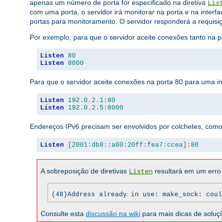
apenas um número de porta for especificado na diretiva
Lis
com uma porta, o servidor irá monitorar na porta e na interfa
portas para monitoramento. O servidor responderá a requisiç
Por exemplo, para que o servidor aceite conexões tanto na p
Listen
80
Listen
8000
Para que o servidor aceite conexões na porta 80 para uma in
Listen
192.0
.
2.1
:
80
Listen
192.0
.
2.5
:
8000
Endereços IPv6 precisam ser envolvidos por colchetes, como
Listen
[
2001:db8::a00:20ff:fea7:ccea
]:
80
A sobreposição de diretivas
resultará em um erro f
Listen
(48)Address already in use: make_sock: coul
Consulte esta
discussão na wiki
para mais dicas de soluç