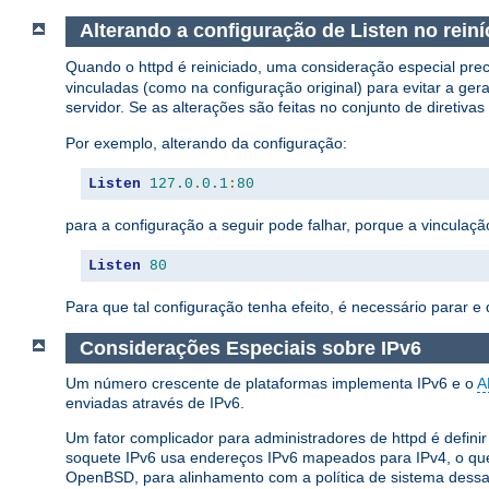
Alterando a configuração de Listen no rein
Quando o httpd é reiniciado, uma consideração especial preci
vinculadas (como na configuração original) para evitar a ge
servidor. Se as alterações são feitas no conjunto de diretivas
Por exemplo, alterando da configuração:
Listen
127.0
.
0.1
:
80
para a configuração a seguir pode falhar, porque a vinculaç
Listen
80
Para que tal configuração tenha efeito, é necessário parar e d
Considerações Especiais sobre IPv6
Um número crescente de plataformas implementa IPv6 e o
A
enviadas através de IPv6.
Um fator complicador para administradores de httpd é defin
soquete IPv6 usa endereços IPv6 mapeados para IPv4, o que
OpenBSD, para alinhamento com a política de sistema dessa