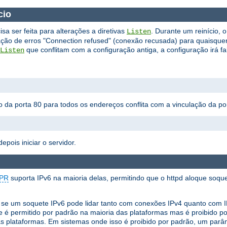
ício
sa ser feita para alterações a diretivas
. Durante um reinício, 
Listen
ração de erros "Connection refused" (conexão recusada) para quaisque
que conflitam com a configuração antiga, a configuração irá fal
Listen
ão da porta 80 para todos os endereços conflita com a vinculação da p
epois iniciar o servidor.
PR
suporta IPv6 na maioria delas, permitindo que o httpd aloque soqu
ir se um soquete IPv6 pode lidar tanto com conexões IPv4 quanto com
 é permitido por padrão na maioria das plataformas mas é proibido 
s plataformas. Em sistemas onde isso é proibido por padrão, um parâ