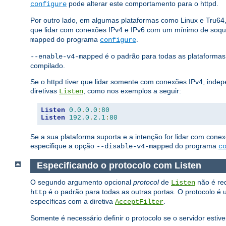
pode alterar este comportamento para o httpd.
configure
Por outro lado, em algumas plataformas como Linux e Tru64
que lidar com conexões IPv4 e IPv6 com um mínimo de soqu
do programa
.
mapped
configure
é o padrão para todas as plataforma
--enable-v4-mapped
compilado.
Se o httpd tiver que lidar somente com conexões IPv4, inde
diretivas
, como nos exemplos a seguir:
Listen
Listen
0.0
.
0.0
:
80
Listen
192.0
.
2.1
:
80
Se a sua plataforma suporta e a intenção for lidar com con
especifique a opção
do programa
--disable-v4-mapped
c
Especificando o protocolo com Listen
O segundo argumento opcional
protocol
de
não é req
Listen
é o padrão para todas as outras portas. O protocolo é 
http
específicas com a diretiva
.
AcceptFilter
Somente é necessário definir o protocolo se o servidor esti