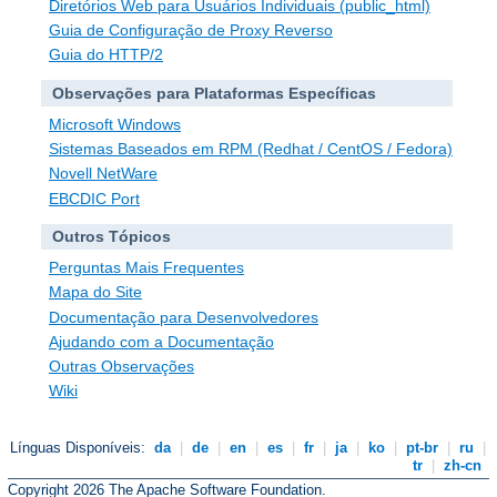
Diretórios Web para Usuários Individuais (public_html)
Guia de Configuração de Proxy Reverso
Guia do HTTP/2
Observações para Plataformas Específicas
Microsoft Windows
Sistemas Baseados em RPM (Redhat / CentOS / Fedora)
Novell NetWare
EBCDIC Port
Outros Tópicos
Perguntas Mais Frequentes
Mapa do Site
Documentação para Desenvolvedores
Ajudando com a Documentação
Outras Observações
Wiki
Línguas Disponíveis:
da
|
de
|
en
|
es
|
fr
|
ja
|
ko
|
pt-br
|
ru
|
tr
|
zh-cn
Copyright 2026 The Apache Software Foundation.