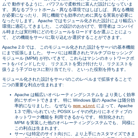
ムで 動作するように、パワフルで柔軟性に富んだ設計になっていま
す。 異なるプラットホーム・異なる環境ではしばしば、 異なる機能
が必要になったり、 同じ機能でも効率のために異なる実装が必要に
なったりします。 Apache ではモジュール化された設計により幅広い
環境に適応してきました。 この設計のおかげで、管理者は コンパイ
ル時または実行時にどのモジュールをロードするか選ぶことによっ
て、 どの機能をサーバに取り込むか選択することができます。
Apache 2.0 では、 このモジュール化された設計をサーバの基本機能
にまで拡張しました。 サーバには精選されたマルチプロセッシング
モジュール (MPM) が付いてきて、これらはマシンのネットワークポ
ートをバインドしたり、 リクエストを受け付けたり、リクエストを
扱うよう子プロセスに割り当てたり、 といった役割を持ちます。
モジュール化された設計をサーバのこのレベルまで拡張することで
二つの重要な利点が生まれます:
Apache は幅広いオペレーティングシステムを より美しく効率
的にサポートできます。 特に Windows 版の Apache は随分効
率的になりました。 なぜなら
によって、Apache
mpm_winnt
1.3 で用いられていた POSIX レイヤの代わりにネイティブの
ネットワーク機能を 利用できるからです。 特別化された
MPM を実装した他のオペレーティングシステムでも、 同様に
この利点は生まれます。
サーバは特定のサイト向けに、より上手にカスタマイズできま