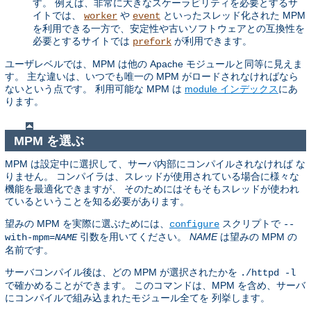
す。 例えば、非常に大きなスケーラビリティを必要とするサ
イトでは、
や
といったスレッド化された MPM
worker
event
を利用できる一方で、安定性や古いソフトウェアとの互換性を
必要とするサイトでは
が利用できます。
prefork
ユーザレベルでは、MPM は他の Apache モジュールと同等に見えま
す。 主な違いは、いつでも唯一の MPM がロードされなければなら
ないという点です。 利用可能な MPM は
module インデックス
にあ
ります。
MPM を選ぶ
MPM は設定中に選択して、サーバ内部にコンパイルされなければ な
りません。 コンパイラは、スレッドが使用されている場合に様々な
機能を最適化できますが、 そのためにはそもそもスレッドが使われ
ているということを知る必要があります。
望みの MPM を実際に選ぶためには、
スクリプトで
configure
--
引数を用いてください。
NAME
は望みの MPM の
with-mpm=
NAME
名前です。
サーバコンパイル後は、どの MPM が選択されたかを
./httpd -l
で確かめることができます。 このコマンドは、MPM を含め、サーバ
にコンパイルで組み込まれたモジュール全てを 列挙します。